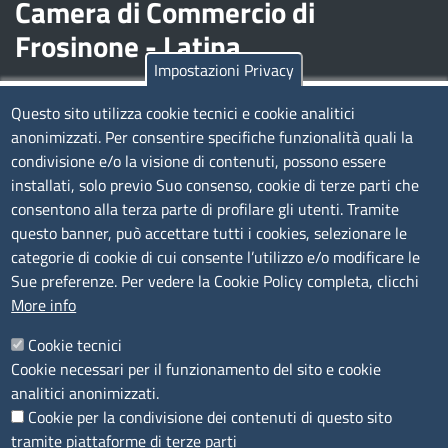
Camera di Commercio di
Frosinone - Latina
Impostazioni Privacy
Contatti
Questo sito utilizza cookie tecnici e cookie analitici
anonimizzati. Per consentire specifiche funzionalità quali la
Sede Legale di Latina: Viale Umberto I, 80 - 04100 (LT)
condivisione e/o la visione di contenuti, possono essere
tel. 0773/6721
installati, solo previo Suo consenso, cookie di terze parti che
Sede di Frosinone: Via Alcide De Gasperi, 1 - 03100 (FR)
consentono alla terza parte di profilare gli utenti. Tramite
tel. 0775/2751
questo banner, può accettare tutti i cookies, selezionare le
Pec
cciaa@pec.frlt.camcom.it
categorie di cookie di cui consente l’utilizzo e/o modificare le
Ufficio relazioni con il pubblico
Sue preferenze. Per vedere la Cookie Policy completa, clicchi
More info
Codici
Cookie tecnici
Cookie necessari per il funzionamento del sito e cookie
Codice Fiscale e Partita Iva: 02957560598
analitici anonimizzati.
Codice univoco ufficio fatt.elettronica: 1TOEDU
Cookie per la condivisione dei contenuti di questo sito
tramite piattaforme di terze parti