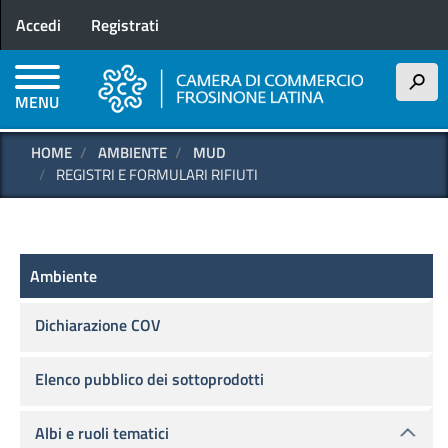
Menu profilo utente
Salta
Accedi
Registrati
al
contenuto
principale
h
MENU
HOME
AMBIENTE
MUD
REGISTRI E FORMULARI RIFIUTI
Ambiente
Ambiente
Dichiarazione COV
Elenco pubblico dei sottoprodotti
Albi e ruoli tematici