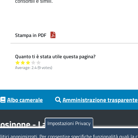
consortili e simili.
Stampa in PDF
Quanto ti è stata utile questa pagina?
Average:
2.4
(
9
votes)
Albo camerale
Amministrazione trasparente
osinone - Latina
Impostazioni Privacy
litici anonimizzati. Per consentire specifiche funzionalità quali la 