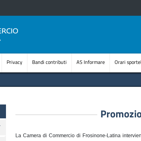
Salta
al
contenuto
principale
Navigazione princi
Privacy
Bandi contributi
AS Informare
Orari sportel
Promozio
La Camera di Commercio di Frosinone-Latina interviene 