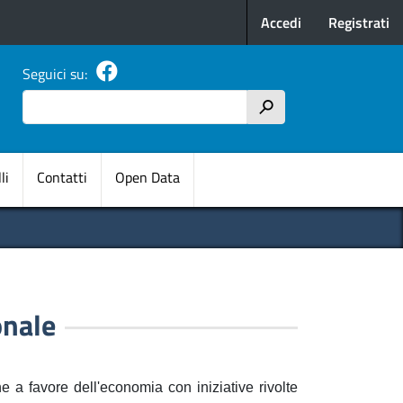
Menu profilo u
Accedi
Registrati
Seguici su:
Cerca
h
pale
li
Contatti
Open Data
nale
a favore dell'economia con iniziative rivolte