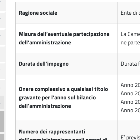
Ragione sociale
Ente di 
Misura dell’eventuale partecipazione
La Camer
dell’amministrazione
ne part
Durata dell’impegno
Durata 
Anno 20
Onere complessivo a qualsiasi titolo
Anno 20
gravante per l’anno sul bilancio
Anno 20
dell’amministrazione
Anno 20
-
Numero dei rappresentanti
E’ previ
dell’amministrazione negli organi di