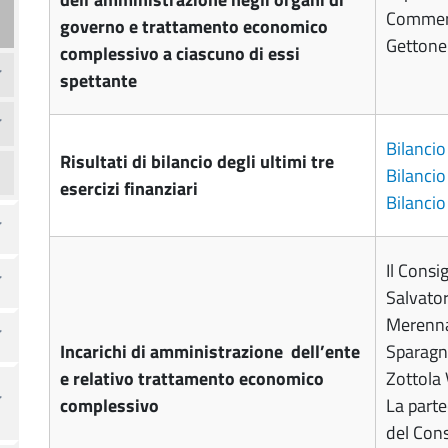
Commerc
governo e trattamento economico
Gettone 
complessivo a ciascuno di essi
spettante
Bilanci
Risultati di bilancio degli ultimi tre
Bilanci
esercizi finanziari
Bilanci
Il Consi
Salvator
Merenna
Incarichi di amministrazione dell’ente
Sparagn
e relativo trattamento economico
Zottola 
complessivo
La parte
del Cons