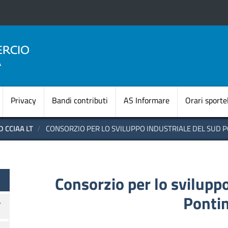
Salta
al
contenuto
principale
Navigazione princi
Privacy
Bandi contributi
AS Informare
Orari sportel
 CCIAA LT
CONSORZIO PER LO SVILUPPO INDUSTRIALE DEL SUD 
te OLD
Consorzio per lo svilupp
Ponti