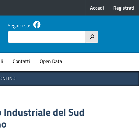
Menu profilo u
Accedi
Registrati
Seguici su:
Cerca
h
pale
li
Contatti
Open Data
PONTINO
o Industriale del Sud
no