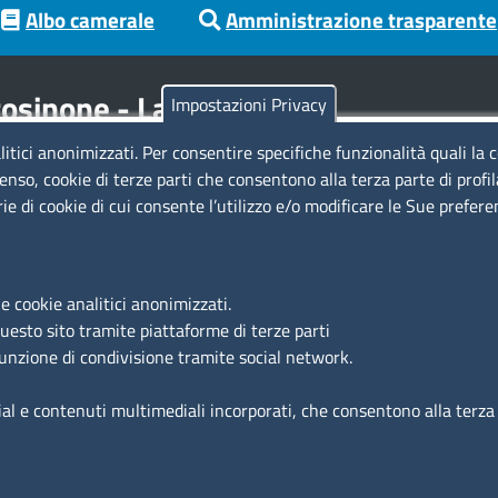
Albo camerale
Amministrazione trasparente
osinone - Latina
Impostazioni Privacy
litici anonimizzati. Per consentire specifiche funzionalità quali la 
Codici
Se
enso, cookie di terze parti che consentono alla terza parte di profi
rie di cookie di cui consente l’utilizzo e/o modificare le Sue prefer
Codice Fiscale e Partita Iva: 02957560598
Codice univoco ufficio fatt.elettronica: 1TOEDU
Si
e cookie analitici anonimizzati.
Ac
questo sito tramite piattaforme di terze parti
Ma
funzione di condivisione tramite social network.
Fe
ial e contenuti multimediali incorporati, che consentono alla terza p
nto dei dati
Dichiarazione di accessibilità