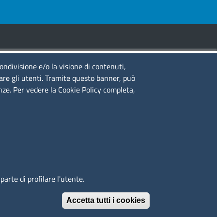
condivisione e/o la visione di contenuti,
guici su
lare gli utenti. Tramite questo banner, può
enze. Per vedere la Cookie Policy completa,
to web
cesso riservato
ppa del sito
edback accessibilità
arte di profilare l'utente.
Accetta tutti i cookies
Revoca il conse