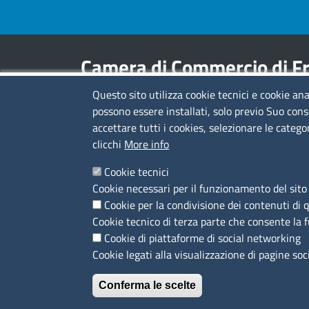
Footer menu
Camera di Commercio di Fr
Questo sito utilizza cookie tecnici e cookie ana
Contatti
possono essere installati, solo previo Suo cons
accettare tutti i cookies, selezionare le catego
Sede Legale di Latina: Viale Umberto I, 80 -
clicchi
More info
04100 (LT)
tel. 0773/6721
Cookie tecnici
Sede di Frosinone: Via Alcide De Gasperi, 1 -
Cookie necessari per il funzionamento del sito 
03100 (FR)
Cookie per la condivisione dei contenuti di 
tel. 0775/2751
Cookie tecnico di terza parte che consente la 
Pec
cciaa@pec.frlt.camcom.it
Cookie di piattaforme di social networking
Ufficio relazioni con il pubblico
Cookie legati alla visualizzazione di pagine soc
Conferma le scelte
Menù privacy
Privacy policy
Feed RSS
Note legali
Trattame