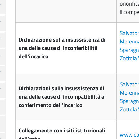
onorific
il comp
Salvator
Dichiarazione sulla insussistenza di
Merenna
una delle cause di inconferibilità
Sparagn
dell’incarico
Zottola 
Salvator
Dichiarazioni sulla insussistenza di
Merenna
una delle cause di incompatibilità al
Sparagn
conferimento dell’incarico
Zottola 
Collegamento con i siti istituzionali
www.con
dell’ente