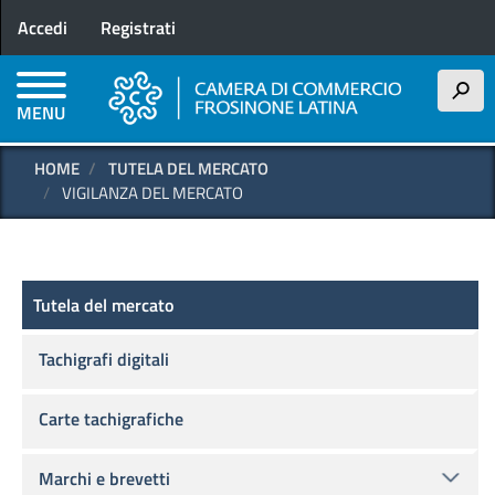
Menu profilo utente
Salta
Accedi
Registrati
al
contenuto
principale
h
MENU
HOME
TUTELA DEL MERCATO
VIGILANZA DEL MERCATO
Tutela del mercato
Tutela del mercato
Tachigrafi digitali
Carte tachigrafiche
Marchi e brevetti