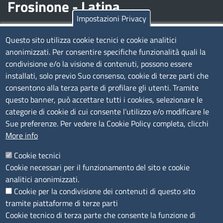
Frosinone - Latina
Impostazioni Privacy
Contatti
Questo sito utilizza cookie tecnici e cookie analitici
anonimizzati. Per consentire specifiche funzionalità quali la
Sede Legale di Latina: Viale Umberto I, 80 - 04100 (LT)
condivisione e/o la visione di contenuti, possono essere
tel. 0773/6721
installati, solo previo Suo consenso, cookie di terze parti che
Sede di Frosinone: Via Alcide De Gasperi, 1 - 03100 (FR)
consentono alla terza parte di profilare gli utenti. Tramite
tel. 0775/2751
questo banner, può accettare tutti i cookies, selezionare le
Pec
cciaa@pec.frlt.camcom.it
categorie di cookie di cui consente l’utilizzo e/o modificare le
Ufficio relazioni con il pubblico
Sue preferenze. Per vedere la Cookie Policy completa, clicchi
More info
Codici
Cookie tecnici
Cookie necessari per il funzionamento del sito e cookie
Codice Fiscale e Partita Iva: 02957560598
analitici anonimizzati.
Codice univoco ufficio fatt.elettronica: 1TOEDU
Cookie per la condivisione dei contenuti di questo sito
tramite piattaforme di terze parti
Seguici su
Cookie tecnico di terza parte che consente la funzione di