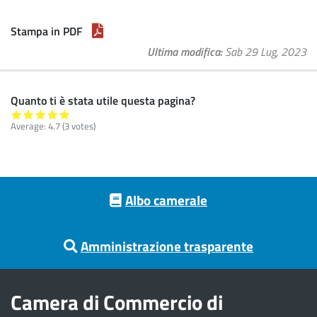
Stampa in PDF
Ultima modifica
Sab 29 Lug, 2023
Quanto ti è stata utile questa pagina?
Average:
4.7
(
3
votes)
Footer menu
Albo camerale
Amministrazione trasparente
Camera di Commercio di