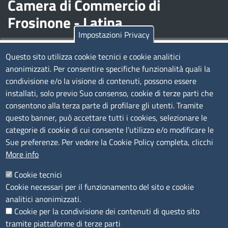
Camera di Commercio di
Frosinone - Latina
Impostazioni Privacy
Contatti
Questo sito utilizza cookie tecnici e cookie analitici
anonimizzati. Per consentire specifiche funzionalità quali la
Sede Legale di Latina: Viale Umberto I, 80 - 04100 (LT)
condivisione e/o la visione di contenuti, possono essere
tel. 0773/6721
installati, solo previo Suo consenso, cookie di terze parti che
Sede di Frosinone: Via Alcide De Gasperi, 1 - 03100 (FR)
consentono alla terza parte di profilare gli utenti. Tramite
tel. 0775/2751
questo banner, può accettare tutti i cookies, selezionare le
Pec
cciaa@pec.frlt.camcom.it
categorie di cookie di cui consente l’utilizzo e/o modificare le
Ufficio relazioni con il pubblico
Sue preferenze. Per vedere la Cookie Policy completa, clicchi
More info
Codici
Cookie tecnici
Cookie necessari per il funzionamento del sito e cookie
Codice Fiscale e Partita Iva: 02957560598
analitici anonimizzati.
Codice univoco ufficio fatt.elettronica: 1TOEDU
Cookie per la condivisione dei contenuti di questo sito
tramite piattaforme di terze parti