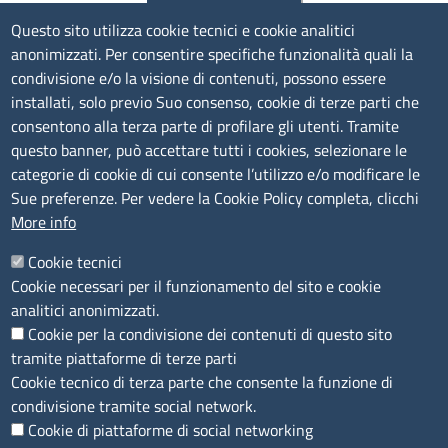
Contatti
Questo sito utilizza cookie tecnici e cookie analitici
anonimizzati. Per consentire specifiche funzionalità quali la
Sede Legale di Latina: Viale Umberto I, 80 - 04100 (LT)
condivisione e/o la visione di contenuti, possono essere
tel. 0773/6721
installati, solo previo Suo consenso, cookie di terze parti che
Sede di Frosinone: Via Alcide De Gasperi, 1 - 03100 (FR)
consentono alla terza parte di profilare gli utenti. Tramite
tel. 0775/2751
questo banner, può accettare tutti i cookies, selezionare le
Pec
cciaa@pec.frlt.camcom.it
categorie di cookie di cui consente l’utilizzo e/o modificare le
Ufficio relazioni con il pubblico
Sue preferenze. Per vedere la Cookie Policy completa, clicchi
More info
Codici
Cookie tecnici
Cookie necessari per il funzionamento del sito e cookie
Codice Fiscale e Partita Iva: 02957560598
analitici anonimizzati.
Codice univoco ufficio fatt.elettronica: 1TOEDU
Cookie per la condivisione dei contenuti di questo sito
tramite piattaforme di terze parti
Seguici su
Cookie tecnico di terza parte che consente la funzione di
condivisione tramite social network.
Cookie di piattaforme di social networking