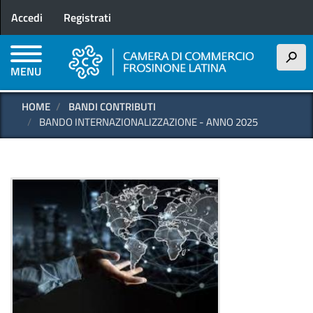
Menu profilo utente
Salta
Accedi
Registrati
al
contenuto
principale
h
MENU
HOME
BANDI CONTRIBUTI
BANDO INTERNAZIONALIZZAZIONE - ANNO 2025