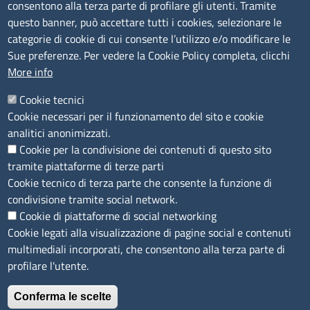
consentono alla terza parte di profilare gli utenti. Tramite
tel. 0775/2751
questo banner, può accettare tutti i cookies, selezionare le
Pec
cciaa@pec.frlt.camcom.it
categorie di cookie di cui consente l’utilizzo e/o modificare le
Ufficio relazioni con il pubblico
Sue preferenze. Per vedere la Cookie Policy completa, clicchi
More info
Codici
Cookie tecnici
Cookie necessari per il funzionamento del sito e cookie
Codice Fiscale e Partita Iva: 02957560598
analitici anonimizzati.
Codice univoco ufficio fatt.elettronica: 1TOEDU
Cookie per la condivisione dei contenuti di questo sito
tramite piattaforme di terze parti
Seguici su
Cookie tecnico di terza parte che consente la funzione di
condivisione tramite social network.
Cookie di piattaforme di social networking
Cookie legati alla visualizzazione di pagine social e contenuti
Sito web
multimediali incorporati, che consentono alla terza parte di
profilare l'utente.
Accesso riservato
Mappa del sito
Conferma le scelte
Feedback accessibilità