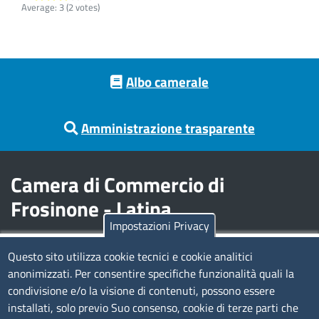
Average:
3
(
2
votes)
Footer menu
Albo camerale
Amministrazione trasparente
Camera di Commercio di
Frosinone - Latina
Impostazioni Privacy
Contatti
Questo sito utilizza cookie tecnici e cookie analitici
anonimizzati. Per consentire specifiche funzionalità quali la
Sede Legale di Latina: Viale Umberto I, 80 - 04100 (LT)
condivisione e/o la visione di contenuti, possono essere
tel. 0773/6721
installati, solo previo Suo consenso, cookie di terze parti che
Sede di Frosinone: Via Alcide De Gasperi, 1 - 03100 (FR)