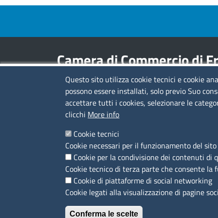
Footer menu
Camera di Commercio di Fr
Questo sito utilizza cookie tecnici e cookie ana
Contatti
possono essere installati, solo previo Suo cons
accettare tutti i cookies, selezionare le catego
Sede Legale di Latina: Viale Umberto I, 80 -
clicchi
More info
04100 (LT)
tel. 0773/6721
Cookie tecnici
Sede di Frosinone: Via Alcide De Gasperi, 1 -
Cookie necessari per il funzionamento del sito 
03100 (FR)
Cookie per la condivisione dei contenuti di 
tel. 0775/2751
Cookie tecnico di terza parte che consente la 
Pec
cciaa@pec.frlt.camcom.it
Cookie di piattaforme di social networking
Ufficio relazioni con il pubblico
Cookie legati alla visualizzazione di pagine soc
Conferma le scelte