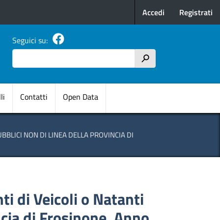
Menu profilo u
Accedi
Registrati
Seguici su:
Cerca
h
pale
li
Contatti
Open Data
BBLICI NON DI LINEA DELLA PROVINCIA DI
i di Veicoli o Natanti
ncia di Frosinone. Anno