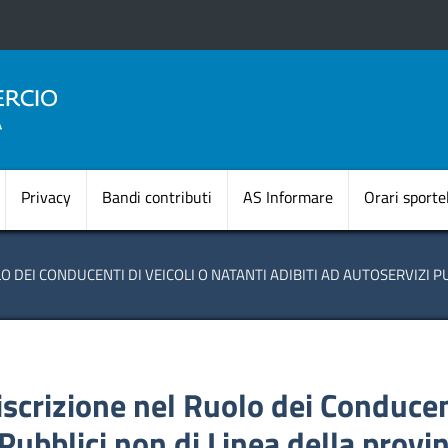
Salta
al
contenuto
principale
Navigazione princi
Privacy
Bandi contributi
AS Informare
Orari sportel
 DEI CONDUCENTI DI VEICOLI O NATANTI ADIBITI AD AUTOSERVIZI PU
scrizione nel Ruolo dei Conducent
 Pubblici non di Linea della provi