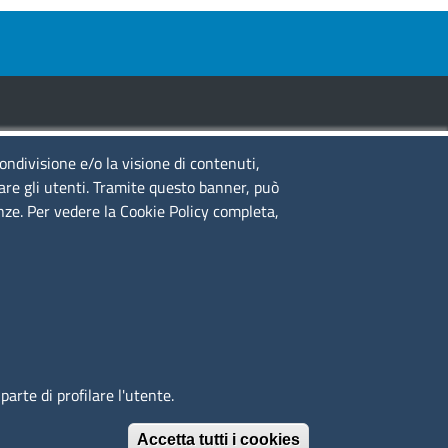
condivisione e/o la visione di contenuti,
guici su
lare gli utenti. Tramite questo banner, può
enze. Per vedere la Cookie Policy completa,
to web
cesso riservato
ppa del sito
edback accessibilità
arte di profilare l'utente.
Accetta tutti i cookies
Revoca il conse