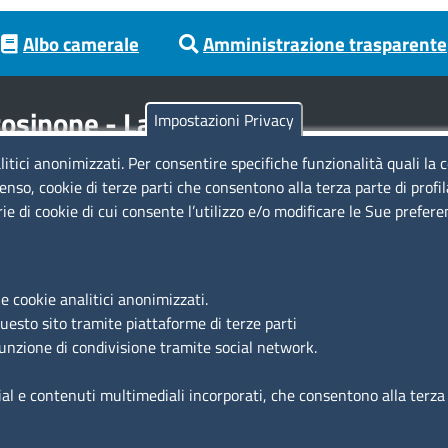
Albo camerale
Amministrazione trasparente
osinone - Latina
Impostazioni Privacy
litici anonimizzati. Per consentire specifiche funzionalità quali la 
Codici
Se
enso, cookie di terze parti che consentono alla terza parte di profi
rie di cookie di cui consente l’utilizzo e/o modificare le Sue prefer
Codice Fiscale e Partita Iva: 02957560598
Codice univoco ufficio fatt.elettronica: 1TOEDU
Si
e cookie analitici anonimizzati.
Ac
questo sito tramite piattaforme di terze parti
Ma
funzione di condivisione tramite social network.
Fe
ial e contenuti multimediali incorporati, che consentono alla terza p