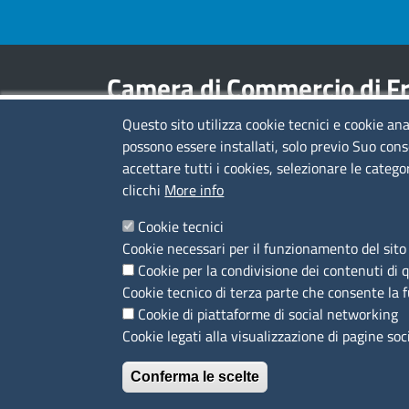
Camera di Commercio di Fr
Questo sito utilizza cookie tecnici e cookie ana
Contatti
possono essere installati, solo previo Suo cons
accettare tutti i cookies, selezionare le catego
Sede Legale di Latina: Viale Umberto I, 80 -
clicchi
More info
04100 (LT)
tel. 0773/6721
Cookie tecnici
Sede di Frosinone: Via Alcide De Gasperi, 1 -
Cookie necessari per il funzionamento del sito 
03100 (FR)
Cookie per la condivisione dei contenuti di 
tel. 0775/2751
Cookie tecnico di terza parte che consente la 
Pec
cciaa@pec.frlt.camcom.it
Cookie di piattaforme di social networking
Ufficio relazioni con il pubblico
Cookie legati alla visualizzazione di pagine soc
Conferma le scelte
Menù privacy
Privacy policy
Feed RSS
Note legali
Trattame