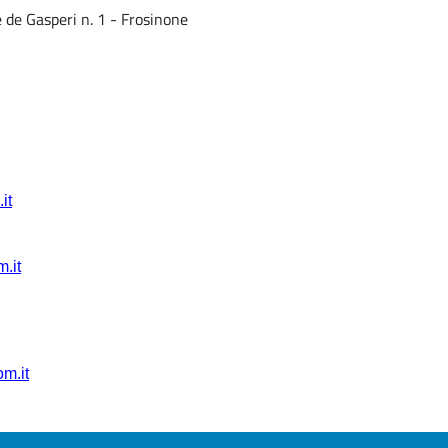
e de Gasperi n. 1 - Frosinone
it
.it
om.it