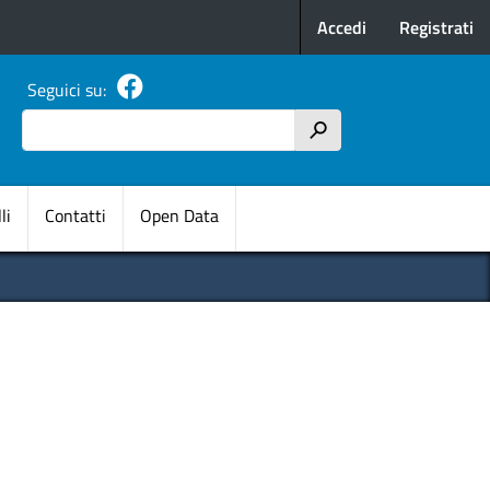
Menu profilo u
Accedi
Registrati
Seguici su:
Cerca
h
pale
li
Contatti
Open Data