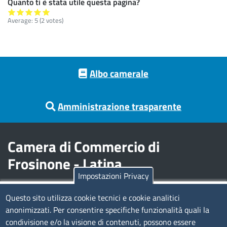
Quanto ti è stata utile questa pagina?
Average:
5
(
2
votes)
Footer menu
Albo camerale
Amministrazione trasparente
Camera di Commercio di
Frosinone - Latina
Impostazioni Privacy
Contatti
Questo sito utilizza cookie tecnici e cookie analitici
anonimizzati. Per consentire specifiche funzionalità quali la
Sede Legale di Latina: Viale Umberto I, 80 - 04100 (LT)
condivisione e/o la visione di contenuti, possono essere