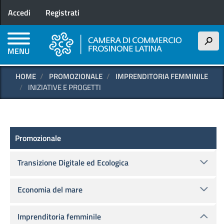
Menu profilo utente
Salta
Accedi
Registrati
al
contenuto
principale
h
MENU
HOME
PROMOZIONALE
IMPRENDITORIA FEMMINILE
INIZIATIVE E PROGETTI
Promozionale
Promozionale
Transizione Digitale ed Ecologica
Economia del mare
Imprenditoria femminile