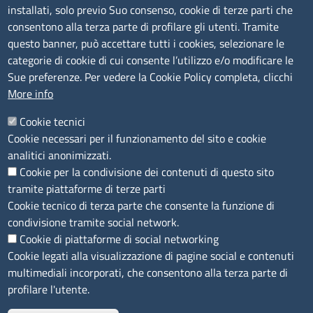
tel. 0773/6721
installati, solo previo Suo consenso, cookie di terze parti che
Sede di Frosinone: Via Alcide De Gasperi, 1 - 03100 (FR)
consentono alla terza parte di profilare gli utenti. Tramite
tel. 0775/2751
questo banner, può accettare tutti i cookies, selezionare le
Pec
cciaa@pec.frlt.camcom.it
categorie di cookie di cui consente l’utilizzo e/o modificare le
Ufficio relazioni con il pubblico
Sue preferenze. Per vedere la Cookie Policy completa, clicchi
More info
Codici
Cookie tecnici
Cookie necessari per il funzionamento del sito e cookie
Codice Fiscale e Partita Iva: 02957560598
analitici anonimizzati.
Codice univoco ufficio fatt.elettronica: 1TOEDU
Cookie per la condivisione dei contenuti di questo sito
tramite piattaforme di terze parti
Seguici su
Cookie tecnico di terza parte che consente la funzione di
condivisione tramite social network.
Cookie di piattaforme di social networking
Cookie legati alla visualizzazione di pagine social e contenuti
Sito web
multimediali incorporati, che consentono alla terza parte di
profilare l'utente.
Accesso riservato