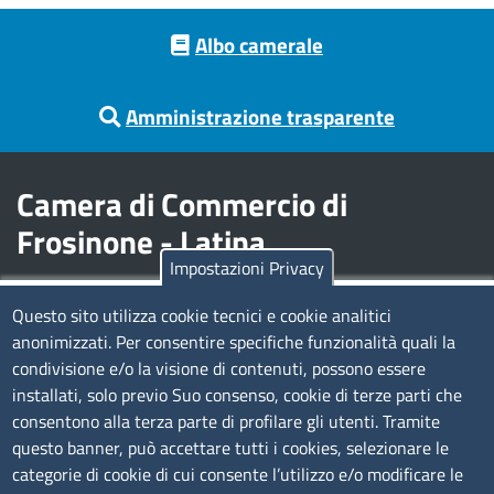
Footer menu
Albo camerale
Amministrazione trasparente
Camera di Commercio di
Frosinone - Latina
Impostazioni Privacy
Contatti
Questo sito utilizza cookie tecnici e cookie analitici
anonimizzati. Per consentire specifiche funzionalità quali la
Sede Legale di Latina: Viale Umberto I, 80 - 04100 (LT)
condivisione e/o la visione di contenuti, possono essere
tel. 0773/6721
installati, solo previo Suo consenso, cookie di terze parti che
Sede di Frosinone: Via Alcide De Gasperi, 1 - 03100 (FR)
consentono alla terza parte di profilare gli utenti. Tramite
tel. 0775/2751
questo banner, può accettare tutti i cookies, selezionare le
Pec
cciaa@pec.frlt.camcom.it
categorie di cookie di cui consente l’utilizzo e/o modificare le
Ufficio relazioni con il pubblico