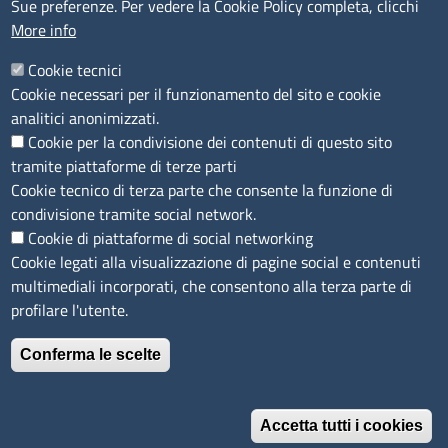
Sue preferenze. Per vedere la Cookie Policy completa, clicchi
More info
Codici
Cookie tecnici
Cookie necessari per il funzionamento del sito e cookie
Codice Fiscale e Partita Iva: 02957560598
analitici anonimizzati.
Codice univoco ufficio fatt.elettronica: 1TOEDU
Cookie per la condivisione dei contenuti di questo sito
tramite piattaforme di terze parti
Seguici su
Cookie tecnico di terza parte che consente la funzione di
condivisione tramite social network.
Cookie di piattaforme di social networking
Cookie legati alla visualizzazione di pagine social e contenuti
Sito web
multimediali incorporati, che consentono alla terza parte di
profilare l'utente.
Accesso riservato
Mappa del sito
Conferma le scelte
Feedback accessibilità
Menù privacy
Privacy policy
Feed RSS
Note legali
Accetta tutti i cookies
Trattamento dei dati
Dichiarazione di accessibilità