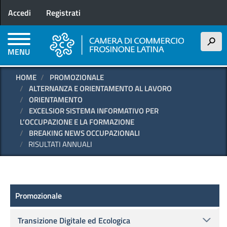
Menu profilo utente
Salta
Accedi
Registrati
al
contenuto
principale
h
MENU
HOME
PROMOZIONALE
ALTERNANZA E ORIENTAMENTO AL LAVORO
ORIENTAMENTO
EXCELSIOR SISTEMA INFORMATIVO PER
L’OCCUPAZIONE E LA FORMAZIONE
BREAKING NEWS OCCUPAZIONALI
RISULTATI ANNUALI
Promozionale
Promozionale
Transizione Digitale ed Ecologica