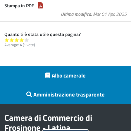
Stampa in PDF
Ultima modifica
Mar 01 Apr, 2025
Quanto ti è stata utile questa pagina?
Average:
4
(
1
vote)
Footer menu
Albo camerale
Amministrazione trasparente
Camera di Commercio di
Frosinone - Latina