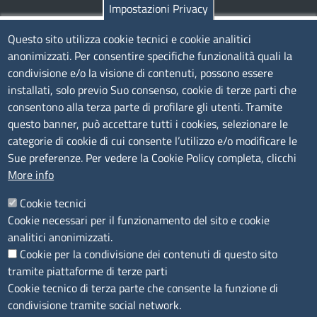
Impostazioni Privacy
Contatti
Questo sito utilizza cookie tecnici e cookie analitici
anonimizzati. Per consentire specifiche funzionalità quali la
Sede Legale di Latina: Viale Umberto I, 80 - 04100 (LT)
condivisione e/o la visione di contenuti, possono essere
tel. 0773/6721
installati, solo previo Suo consenso, cookie di terze parti che
Sede di Frosinone: Via Alcide De Gasperi, 1 - 03100 (FR)
consentono alla terza parte di profilare gli utenti. Tramite
tel. 0775/2751
questo banner, può accettare tutti i cookies, selezionare le
Pec
cciaa@pec.frlt.camcom.it
categorie di cookie di cui consente l’utilizzo e/o modificare le
Ufficio relazioni con il pubblico
Sue preferenze. Per vedere la Cookie Policy completa, clicchi
More info
Codici
Cookie tecnici
Cookie necessari per il funzionamento del sito e cookie
Codice Fiscale e Partita Iva: 02957560598
analitici anonimizzati.
Codice univoco ufficio fatt.elettronica: 1TOEDU
Cookie per la condivisione dei contenuti di questo sito
tramite piattaforme di terze parti
Seguici su
Cookie tecnico di terza parte che consente la funzione di
condivisione tramite social network.