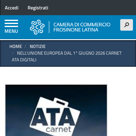
Menu profilo utente
Salta
Accedi
Registrati
al
contenuto
principale
h
MENU
HOME
NOTIZIE
NELL'UNIONE EUROPEA DAL 1° GIUGNO 2026 CARNET
ATA DIGITALI