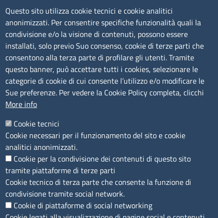
Contatti
Questo sito utilizza cookie tecnici e cookie analitici
anonimizzati. Per consentire specifiche funzionalità quali la
Sede Legale di Latina: Viale Umberto I, 80 - 04100 (LT)
condivisione e/o la visione di contenuti, possono essere
tel. 0773/6721
installati, solo previo Suo consenso, cookie di terze parti che
Sede di Frosinone: Via Alcide De Gasperi, 1 - 03100 (FR)
consentono alla terza parte di profilare gli utenti. Tramite
tel. 0775/2751
questo banner, può accettare tutti i cookies, selezionare le
Pec
cciaa@pec.frlt.camcom.it
categorie di cookie di cui consente l’utilizzo e/o modificare le
Ufficio relazioni con il pubblico
Sue preferenze. Per vedere la Cookie Policy completa, clicchi
More info
Codici
Cookie tecnici
Cookie necessari per il funzionamento del sito e cookie
Codice Fiscale e Partita Iva: 02957560598
analitici anonimizzati.
Codice univoco ufficio fatt.elettronica: 1TOEDU
Cookie per la condivisione dei contenuti di questo sito
tramite piattaforme di terze parti
Seguici su
Cookie tecnico di terza parte che consente la funzione di
condivisione tramite social network.
Cookie di piattaforme di social networking
Cookie legati alla visualizzazione di pagine social e contenuti