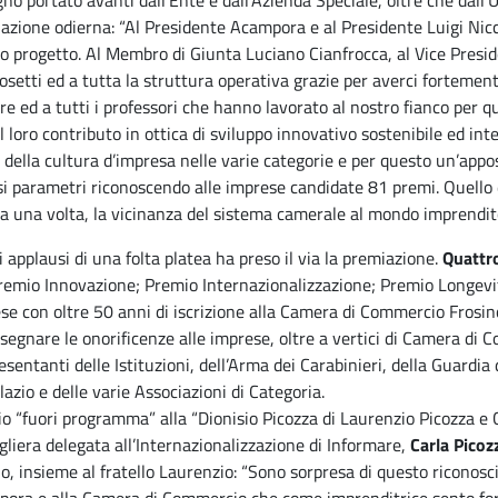
no portato avanti dall’Ente e dall’Azienda Speciale, oltre che dall’U
azione odierna: “Al Presidente Acampora e al Presidente Luigi Nicc
o progetto. Al Membro di Giunta Luciano Cianfrocca, al Vice Presid
setti ed a tutta la struttura operativa grazie per averci fortemente
re ed a tutti i professori che hanno lavorato al nostro fianco per
l loro contributo in ottica di sviluppo innovativo sostenibile ed inte
i della cultura d’impresa nelle varie categorie e per questo un’ap
si parametri riconoscendo alle imprese candidate 81 premi. Quello 
a una volta, la vicinanza del sistema camerale al mondo imprendito
i applausi di una folta platea ha preso il via la premiazione.
Quattro
remio Innovazione; Premio Internazionalizzazione; Premio Longevit
se con oltre 50 anni di iscrizione alla Camera di Commercio Frosi
segnare le onorificenze alle imprese, oltre a vertici di Camera di 
esentanti delle Istituzioni, dell’Arma dei Carabinieri, della Guardi
lazio e delle varie Associazioni di Categoria.
o “fuori programma” alla “Dionisio Picozza di Laurenzio Picozza e C. 
gliera delegata all’Internazionalizzazione di Informare,
Carla Picoz
o, insieme al fratello Laurenzio: “Sono sorpresa di questo riconosc