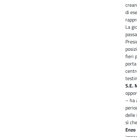
crean
di es
rappr
La gi
passat
Presi
posiz
fieri
porta
centr
testi
S.E. 
oppor
– ha 
perio
delle
sì che
Enzo 