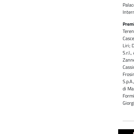
Palace
Intern
Premi
Terenz
Casce
Liri;
S.r.l.
Zanne
Cassi
Frosi
S.p.A.
di Ma
Formia
Giorgi