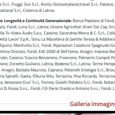
 S.r.l., Fiuggi; Givi S.r.l., Alvito; Discoverplaces.travel S.r.l., Paliano
ational S.r.l., Cisterna di Latina.
o Longevità e Continuità Generazionale:
Banca Popolare di Fondi,
io, Fondi; Luna S.r.l., Latina; Unione Agricoltori Itrani Soc Cop, Itr
lla Tv-Video-Audio S.a.s., Cassino; Sarandrea Marco & C. S.r.l., Colle
 Delta Lavori S.p.A., Sora; La Macelleria di Gentile Teresa & Addolora
, Aquino; Manfrutta S.r.l., Fondi; Riparazioni Calzature Spagnuolo Gian
ttino Onorato, Fondi; Edil 2000 di Dell’Uomo, Anagni; Impresa Beni
nate, Cassino; Scaccia Beniamino, Frosinone; Palmerini Campoli Panett
none; Zorzetto Giuliano, Latina; Bodema S.r.l., Latina; Terme Pompeo
, Anagni; Barbato Maurizio, Ceprano; Polsinelli Enologia S.r.l., Brocc
ria Spinelli, Gaeta; D’Auria Rita, Terracina; Pisa Riccardo, Terraci
; Veneziano Evvi’ S.r.l., Formia; Gioielli Polidoro S.r.l., Fondi; Nota
o Di Russo S.n.c., Fondi; F.lli Parisi Oreste e Antonio S.n.c., Fondi;
Galleria immagin