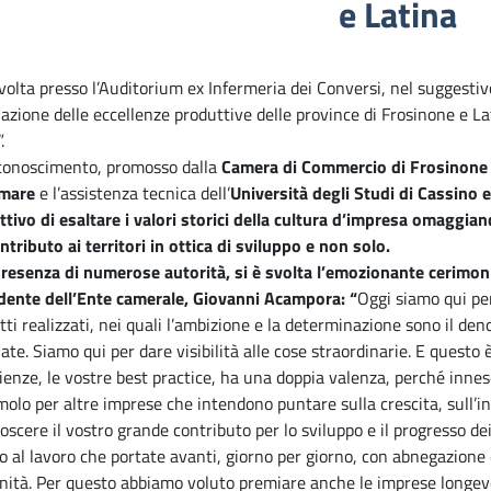
e Latina
svolta presso l’Auditorium ex Infermeria dei Conversi, nel suggesti
azione delle eccellenze produttive delle province di Frosinone e Lat
.
conoscimento, promosso dalla
Camera di Commercio di Frosinone 
rmare
e l’assistenza tecnica dell’
Università degli Studi di Cassino 
ettivo di esaltare i valori storici della cultura d’impresa omaggi
ntributo ai territori in ottica di sviluppo e non solo.
presenza di numerose autorità, si è svolta l’emozionante cerimonia
dente dell’Ente camerale,
Giovanni Acampora
: “
Oggi siamo qui per
tti realizzati, nei quali l’ambizione e la determinazione sono il d
ate. Siamo qui per dare visibilità alle cose straordinarie. E questo 
ienze, le vostre best practice, ha una doppia valenza, perché inn
imolo per altre imprese che intendono puntare sulla crescita, sull’inn
oscere il vostro grande contributo per lo sviluppo e il progresso dei 
o al lavoro che portate avanti, giorno per giorno, con abnegazione e 
ità. Per questo abbiamo voluto premiare anche le imprese longev