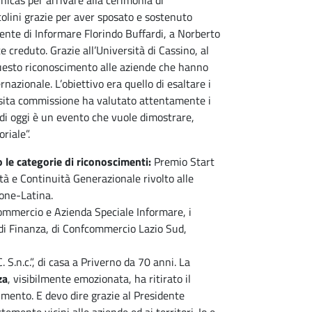
nicas per arrivare alla cerimonia di
olini grazie per aver sposato e sostenuto
ente di Informare Florindo Buffardi, a Norberto
 creduto. Grazie all’Università di Cassino, al
 questo riconoscimento alle aziende che hanno
rnazionale. L’obiettivo era quello di esaltare i
posita commissione ha valutato attentamente i
di oggi è un evento che vuole dimostrare,
riale”.
 le categorie di riconoscimenti:
Premio Start
à e Continuità Generazionale rivolto alle
none-Latina.
Commercio e Azienda Speciale Informare, i
a di Finanza, di Confcommercio Lazio Sud,
S.n.c.”, di casa a Priverno da 70 anni. La
za
, visibilmente emozionata, ha ritirato il
imento. E devo dire grazie al Presidente