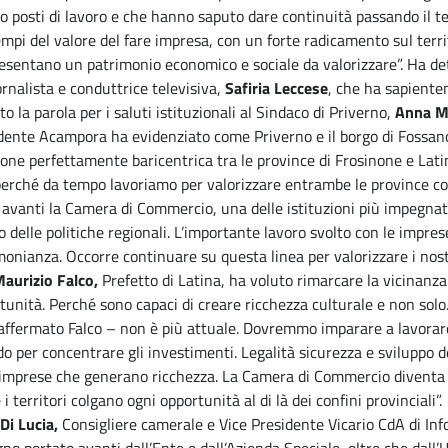
o posti di lavoro e che hanno saputo dare continuità passando il te
empi del valore del fare impresa, con un forte radicamento sul terri
esentano un patrimonio economico e sociale da valorizzare”. Ha de
ornalista e conduttrice televisiva,
Safiria Leccese
, che ha sapiente
o la parola per i saluti istituzionali al Sindaco di Priverno,
Anna Ma
dente Acampora ha evidenziato come Priverno e il borgo di Fossanov
ione perfettamente baricentrica tra le province di Frosinone e Lat
 perché da tempo lavoriamo per valorizzare entrambe le province c
 avanti la Camera di Commercio, una delle istituzioni più impegnate 
o delle politiche regionali. L’importante lavoro svolto con le imprese
monianza. Occorre continuare su questa linea per valorizzare i nost
Maurizio Falco,
Prefetto di Latina, ha voluto rimarcare la vicinanza 
tunità. Perché sono capaci di creare ricchezza culturale e non solo
affermato Falco – non è più attuale. Dovremmo imparare a lavorare
do per concentrare gli investimenti. Legalità sicurezza e sviluppo de
 imprese che generano ricchezza. La Camera di Commercio diventa i
 i territori colgano ogni opportunità al di là dei confini provinciali”.
Di Lucia,
Consigliere camerale e Vice Presidente Vicario CdA di Inf