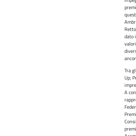
impeg
premi
quest
Ambro
Retto
dato i
valor
diver
ancor
Tra gl
Up; P
impre
A con
rappr
Feder
Premi
Consi
premi