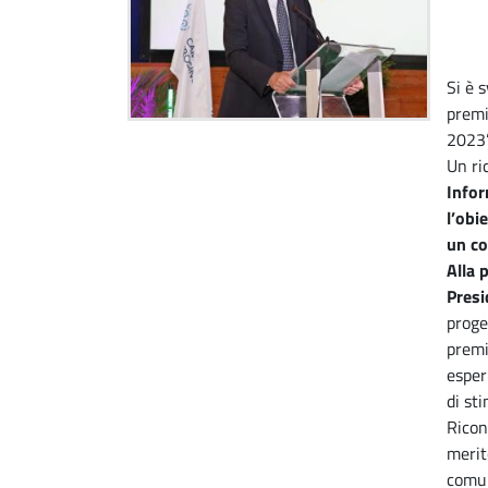
Si è 
premi
2023”
Un ri
Info
l’obi
un co
Alla 
Presi
proge
premi
esper
di st
Ricon
merit
comun