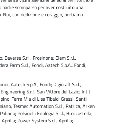
ente vicini alle aziende ed ai territori. Io e
ro padre scomparso per aver costruito una
. Noi, con dedizione e coraggio, portiamo
 Deverse S.r.l., Frosinone; Clem S.r.l.,
dera Farm S.r.l., Fondi; Aatech S.p.A., Fondi;
di; Aatech S.p.A., Fondi; Digicraft S.r.l.,
gineering S.r.l., San Vittore del Lazio; Intit
Supino; Terra Mia di Lisa Tibaldi Grassi, Santi
miano; Tesmec Automation S.r.l., Patrica; Arken
Paliano; Polsinelli Enologia S.r.l., Broccostella;
, Aprilia; Power System S.r.l., Aprilia;