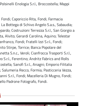
; Polsinelli Enologia S.r.l., Broccostella; Mappi
 Fondi; Caporiccio Rita, Fondi; Farmacia
i; La Bottega di Schivo Angelo S.a.s., Sabaudia;
pardo; Costruzioni Terrezza S.r.l., San Giorgio a
ta, Alvito; Gerardi Carolina, Aquino; Telestar
franco, Fondi; Fratelli Izzi S.r.l., Fondi;
to Stirpe, Torrice; Banca Popolare del
a S.n.c., Veroli; Cianfrocca Trasporti S.r.l.,
 S.r.l., Ferentino; Andritz Fabrics and Rolls
ostella; Sanofi S.r.l., Anagni; Emporio Filitalia
na; Salumeria Recco, Formia; Pasticceria Vezza,
rianni S.r.l., Fondi; Macelleria Di Mugno, Fondi;
 Lello Padrone Fotografo, Fondi.
i