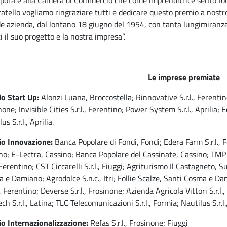
ora e alla Camera di Commercio che come imprenditrice sento fortem
ratello vogliamo ringraziare tutti e dedicare questo premio a nost
e azienda, dal lontano 18 giugno del 1954, con tanta lungimiranza
i il suo progetto e la nostra impresa”.
Le imprese premiate
o Start Up:
Alonzi Luana, Broccostella; Rinnovative S.r.l., Ferentino;
one; Invisible Cities S.r.l., Ferentino; Power System S.r.l., Aprilia; E
us S.r.l., Aprilia.
o Innovazione:
Banca Popolare di Fondi, Fondi; Edera Farm S.r.l., Fon
no; E-Lectra, Cassino; Banca Popolare del Cassinate, Cassino; TMP En
, Ferentino; CST Ciccarelli S.r.l., Fiuggi; Agriturismo Il Castagneto, 
 e Damiano; Agrodolce S.n.c., Itri; Follie Scalze, Santi Cosma e Da
, Ferentino; Deverse S.r.l., Frosinone; Azienda Agricola Vittori S.r.l., 
ch S.r.l., Latina; TLC Telecomunicazioni S.r.l., Formia; Nautilus S.r.l.
o Internazionalizzazione:
Refas S.r.l., Frosinone; Fiuggi