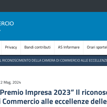
Salta
al
contenuto
principale
Navigazione princi
Privacy
Bandi contributi
AS Informare
Orari sportel
IL RICONOSCIMENTO DELLA CAMERA DI COMMERCIO ALLE ECCELLENZE
22 Mag, 2024
Premio Impresa 2023” Il ricono
i Commercio alle eccellenze delle