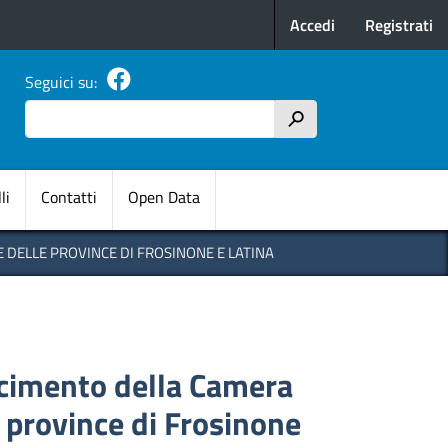
Menu profilo u
Accedi
Registrati
Seguici su:
Cerca
h
pale
li
Contatti
Open Data
 DELLE PROVINCE DI FROSINONE E LATINA
scimento della Camera
 province di Frosinone