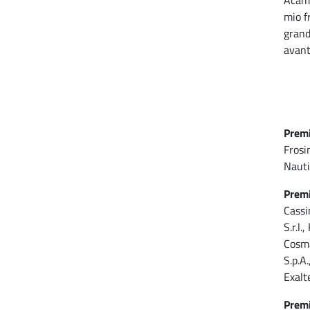
Acamp
mio f
grand
avant
Premi
Frosin
Nautil
Premi
Cassi
S.r.l.
Cosma
S.p.A.
Exalte
Premi