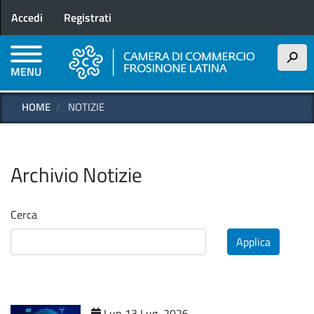
Menu profilo utente
Salta
Accedi
Registrati
al
contenuto
principale
h
MENU
HOME
NOTIZIE
Archivio Notizie
Cerca
Applica
Lun 13 Lug, 2026