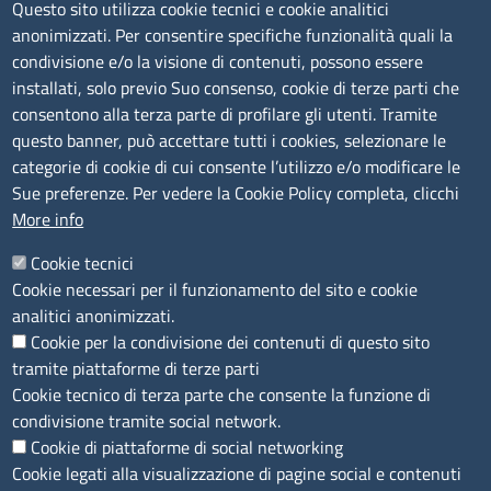
Questo sito utilizza cookie tecnici e cookie analitici
anonimizzati. Per consentire specifiche funzionalità quali la
Sede Legale di Latina: Viale Umberto I, 80 - 04100 (LT)
condivisione e/o la visione di contenuti, possono essere
tel. 0773/6721
installati, solo previo Suo consenso, cookie di terze parti che
Sede di Frosinone: Via Alcide De Gasperi, 1 - 03100 (FR)
consentono alla terza parte di profilare gli utenti. Tramite
tel. 0775/2751
questo banner, può accettare tutti i cookies, selezionare le
Pec
cciaa@pec.frlt.camcom.it
categorie di cookie di cui consente l’utilizzo e/o modificare le
Ufficio relazioni con il pubblico
Sue preferenze. Per vedere la Cookie Policy completa, clicchi
More info
Codici
Cookie tecnici
Cookie necessari per il funzionamento del sito e cookie
Codice Fiscale e Partita Iva: 02957560598
analitici anonimizzati.
Codice univoco ufficio fatt.elettronica: 1TOEDU
Cookie per la condivisione dei contenuti di questo sito
tramite piattaforme di terze parti
Seguici su
Cookie tecnico di terza parte che consente la funzione di
condivisione tramite social network.
Cookie di piattaforme di social networking
Cookie legati alla visualizzazione di pagine social e contenuti
Sito web