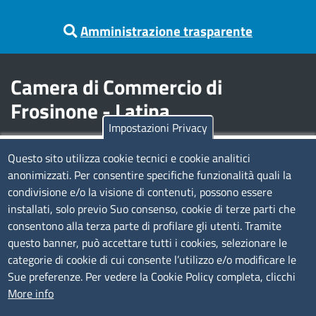
Amministrazione trasparente
Camera di Commercio di
Frosinone - Latina
Impostazioni Privacy
Contatti
Questo sito utilizza cookie tecnici e cookie analitici
anonimizzati. Per consentire specifiche funzionalità quali la
Sede Legale di Latina: Viale Umberto I, 80 - 04100 (LT)
condivisione e/o la visione di contenuti, possono essere
tel. 0773/6721
installati, solo previo Suo consenso, cookie di terze parti che
Sede di Frosinone: Via Alcide De Gasperi, 1 - 03100 (FR)
consentono alla terza parte di profilare gli utenti. Tramite
tel. 0775/2751
questo banner, può accettare tutti i cookies, selezionare le
Pec
cciaa@pec.frlt.camcom.it
categorie di cookie di cui consente l’utilizzo e/o modificare le
Ufficio relazioni con il pubblico
Sue preferenze. Per vedere la Cookie Policy completa, clicchi
More info
Codici