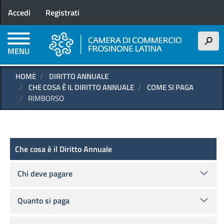
Menu profilo utente
Salta
Accedi
Registrati
al
contenuto
principale
h
MENU
HOME
DIRITTO ANNUALE
CHE COSA È IL DIRITTO ANNUALE
COME SI PAGA
RIMBORSO
Diritto annuale
Che cosa è il Diritto Annuale
Chi deve pagare
Quanto si paga