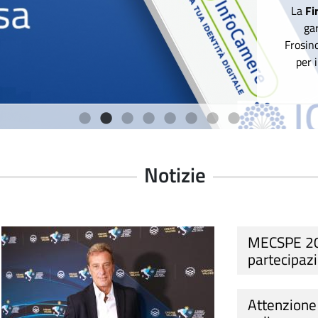
La
Fi
ga
Frosin
per 
1
2
3
4
5
6
7
8
Notizie
MECSPE 202
partecipaz
Attenzione 