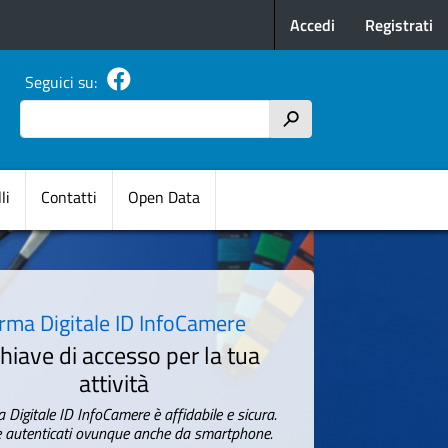
Menu profilo u
Accedi
Registrati
Seguici su:
Cerca
h
pale
li
Contatti
Open Data
irma Digitale ID InfoCamere
chiave di accesso per la tua
attività
 Digitale ID InfoCamere è affidabile e sicura.
e autenticati ovunque anche da smartphone.