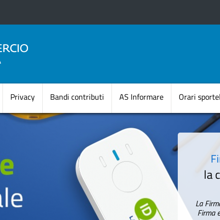
Salta
al
contenuto
principale
Navigazione princi
Privacy
Bandi contributi
AS Informare
Orari sportel
F
la 
La Firma
Firma 