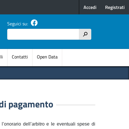
Menu profilo u
Accedi
Registrati
Seguici su:
Cerca
h
pale
li
Contatti
Open Data
à di pagamento
l’onorario dell’arbitro e le eventuali spese di