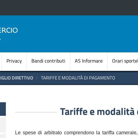
Salta
al
contenuto
principale
Navigazione princi
Privacy
Bandi contributi
AS Informare
Orari sportel
IGLIO DIRETTIVO
TARIFFE E MODALITÀ DI PAGAMENTO
Tariffe e modalit
Le spese di arbitrato comprendono la tariffa camerale, 