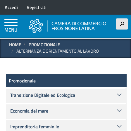
Menu profilo utente
Salta
Accedi
Registrati
al
contenuto
principale
h
MENU
HOME
PROMOZIONALE
ALTERNANZA E ORIENTAMENTO AL LAVORO
Promozionale
Promozionale
Transizione Digitale ed Ecologica
Economia del mare
Imprenditoria femminile