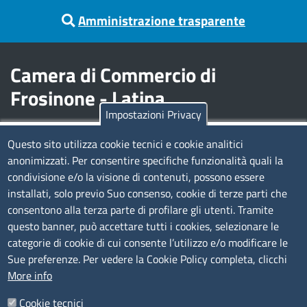
Amministrazione trasparente
Camera di Commercio di
Frosinone - Latina
Impostazioni Privacy
Contatti
Questo sito utilizza cookie tecnici e cookie analitici
anonimizzati. Per consentire specifiche funzionalità quali la
Sede Legale di Latina: Viale Umberto I, 80 - 04100 (LT)
condivisione e/o la visione di contenuti, possono essere
tel. 0773/6721
installati, solo previo Suo consenso, cookie di terze parti che
Sede di Frosinone: Via Alcide De Gasperi, 1 - 03100 (FR)
consentono alla terza parte di profilare gli utenti. Tramite
tel. 0775/2751
questo banner, può accettare tutti i cookies, selezionare le
Pec
cciaa@pec.frlt.camcom.it
categorie di cookie di cui consente l’utilizzo e/o modificare le
Ufficio relazioni con il pubblico
Sue preferenze. Per vedere la Cookie Policy completa, clicchi
More info
Codici
Cookie tecnici