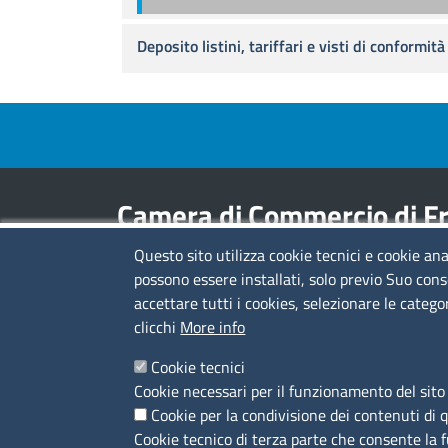
Deposito listini, tariffari e visti di conformità
Footer menu
Camera di Commercio di Fr
Questo sito utilizza cookie tecnici e cookie ana
Contatti
possono essere installati, solo previo Suo cons
accettare tutti i cookies, selezionare le catego
Sede Legale di Latina: Viale Umberto I, 80 -
clicchi
More info
04100 (LT)
tel. 0773/6721
Cookie tecnici
Sede di Frosinone: Via Alcide De Gasperi, 1 -
Cookie necessari per il funzionamento del sito 
03100 (FR)
Cookie per la condivisione dei contenuti di 
tel. 0775/2751
Cookie tecnico di terza parte che consente la 