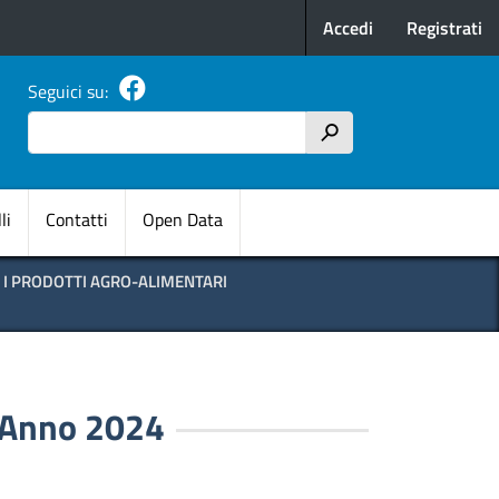
Menu profilo u
Accedi
Registrati
Seguici su:
Cerca
h
pale
li
Contatti
Open Data
R I PRODOTTI AGRO-ALIMENTARI
- Anno 2024