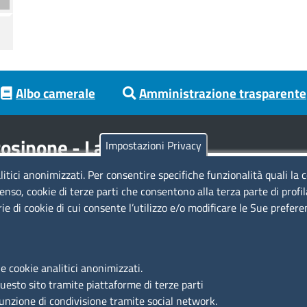
Albo camerale
Amministrazione trasparente
osinone - Latina
Impostazioni Privacy
litici anonimizzati. Per consentire specifiche funzionalità quali la 
Codici
Se
enso, cookie di terze parti che consentono alla terza parte di profi
rie di cookie di cui consente l’utilizzo e/o modificare le Sue prefer
Codice Fiscale e Partita Iva: 02957560598
Codice univoco ufficio fatt.elettronica: 1TOEDU
Si
e cookie analitici anonimizzati.
Ac
questo sito tramite piattaforme di terze parti
Ma
funzione di condivisione tramite social network.