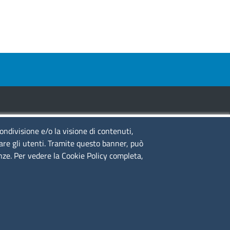
condivisione e/o la visione di contenuti,
guici su
lare gli utenti. Tramite questo banner, può
enze. Per vedere la Cookie Policy completa,
to web
cesso riservato
ppa del sito