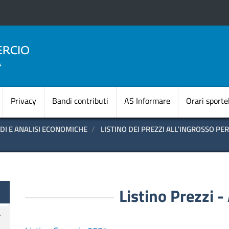
Salta
al
contenuto
principale
Navigazione princi
Privacy
Bandi contributi
AS Informare
Orari sportel
DI E ANALISI ECONOMICHE
LISTINO DEI PREZZI ALL’INGROSSO PE
Listino Prezzi 