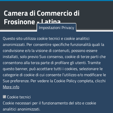
Camera di Commercio di
Frosinone - Latina
Impostazioni Privacy
Contatti
Questo sito utilizza cookie tecnici e cookie analitici
anonimizzati. Per consentire specifiche funzionalità quali la
Sede Legale di Latina: Viale Umberto I, 80 - 04100 (LT)
condivisione e/o la visione di contenuti, possono essere
tel. 0773/6721
installati, solo previo Suo consenso, cookie di terze parti che
Sede di Frosinone: Via Alcide De Gasperi, 1 - 03100 (FR)
consentono alla terza parte di profilare gli utenti. Tramite
tel. 0775/2751
questo banner, può accettare tutti i cookies, selezionare le
Pec
cciaa@pec.frlt.camcom.it
categorie di cookie di cui consente l’utilizzo e/o modificare le
Ufficio relazioni con il pubblico
Sue preferenze. Per vedere la Cookie Policy completa, clicchi
More info
Codici
Cookie tecnici
Cookie necessari per il funzionamento del sito e cookie
Codice Fiscale e Partita Iva: 02957560598
analitici anonimizzati.
Codice univoco ufficio fatt.elettronica: 1TOEDU