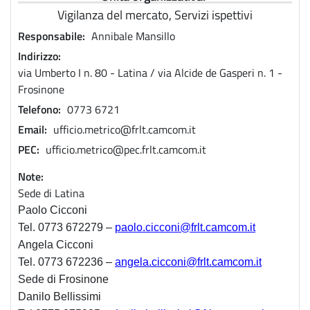
Vigilanza del mercato, Servizi ispettivi
Responsabile
Annibale Mansillo
Indirizzo
via Umberto I n. 80 - Latina / via Alcide de Gasperi n. 1 -
Frosinone
Telefono
0773 6721
Email
ufficio.metrico@frlt.camcom.it
PEC
ufficio.metrico@pec.frlt.camcom.it
Note
Sede di Latina
Paolo Cicconi
Tel. 0773 672279 –
paolo.cicconi@frlt.camcom.it
Angela Cicconi
Tel. 0773 672236 –
angela.cicconi@frlt.camcom.it
Sede di Frosinone
Danilo Bellissimi