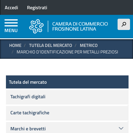
Menu profilo utente
Salta
Accedi
Registrati
al
contenuto
principale
h
MENU
HOME
TUTELA DEL MERCATO
METRICO
MARCHIO D’IDENTIFICAZIONE PER METALLI PREZIOSI
Tutela del mercato
Tutela del mercato
Tachigrafi digitali
Carte tachigrafiche
Marchi e brevetti