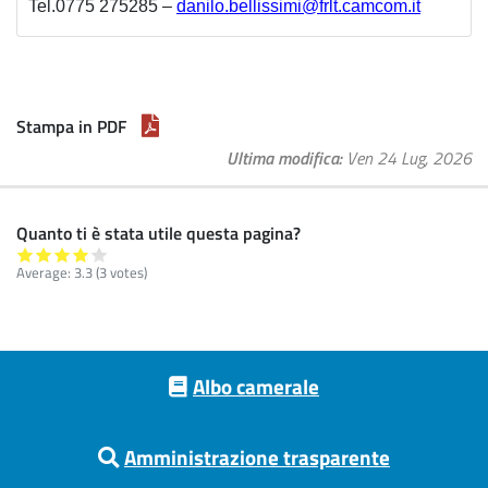
Tel.0775 275285 –
danilo.bellissimi@frlt.camcom.it
Stampa in PDF
Ultima modifica
Ven 24 Lug, 2026
Quanto ti è stata utile questa pagina?
Average:
3.3
(
3
votes)
Footer menu
Albo camerale
Amministrazione trasparente