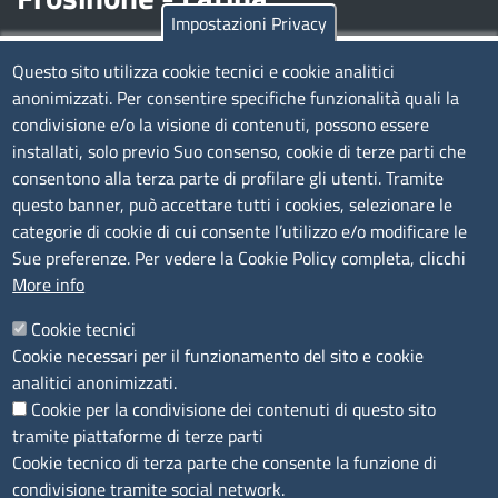
Impostazioni Privacy
Contatti
Questo sito utilizza cookie tecnici e cookie analitici
anonimizzati. Per consentire specifiche funzionalità quali la
Sede Legale di Latina: Viale Umberto I, 80 - 04100 (LT)
condivisione e/o la visione di contenuti, possono essere
tel. 0773/6721
installati, solo previo Suo consenso, cookie di terze parti che
Sede di Frosinone: Via Alcide De Gasperi, 1 - 03100 (FR)
consentono alla terza parte di profilare gli utenti. Tramite
tel. 0775/2751
questo banner, può accettare tutti i cookies, selezionare le
Pec
cciaa@pec.frlt.camcom.it
categorie di cookie di cui consente l’utilizzo e/o modificare le
Ufficio relazioni con il pubblico
Sue preferenze. Per vedere la Cookie Policy completa, clicchi
More info
Codici
Cookie tecnici
Cookie necessari per il funzionamento del sito e cookie
Codice Fiscale e Partita Iva: 02957560598
analitici anonimizzati.
Codice univoco ufficio fatt.elettronica: 1TOEDU
Cookie per la condivisione dei contenuti di questo sito
tramite piattaforme di terze parti
Seguici su
Cookie tecnico di terza parte che consente la funzione di
condivisione tramite social network.