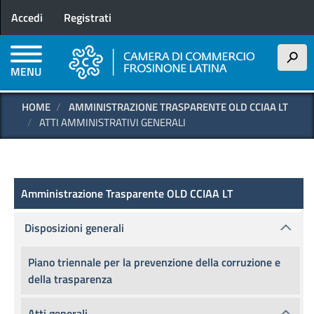
Menu profilo utente
Salta
Accedi
Registrati
al
contenuto
principale
h
MENU
HOME
AMMINISTRAZIONE TRASPARENTE OLD CCIAA LT
ATTI AMMINISTRATIVI GENERALI
Amministrazione Trasparente OLD
Amministrazione Trasparente OLD CCIAA LT
Disposizioni generali
Piano triennale per la prevenzione della corruzione e
della trasparenza
Atti generali