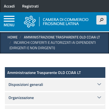
Menu profilo utente
Salta
Accedi
Registrati
al
contenuto
principale
h
MENU
HOME
AMMINISTRAZIONE TRASPARENTE OLD CCIAA LT
INCARICHI CONFERITI E AUTORIZZATI AI DIPENDENTI
(DIRIGENTI E NON DIRIGENTI)
Amministrazione Trasparente OLD
Amministrazione Trasparente OLD CCIAA LT
Disposizioni generali
Organizzazione