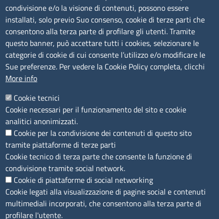
Sede Legale di Latina: Viale Umberto I, 80 - 04100 (LT)
condivisione e/o la visione di contenuti, possono essere
tel. 0773/6721
installati, solo previo Suo consenso, cookie di terze parti che
Sede di Frosinone: Via Alcide De Gasperi, 1 - 03100 (FR)
consentono alla terza parte di profilare gli utenti. Tramite
tel. 0775/2751
questo banner, può accettare tutti i cookies, selezionare le
Pec
cciaa@pec.frlt.camcom.it
categorie di cookie di cui consente l’utilizzo e/o modificare le
Ufficio relazioni con il pubblico
Sue preferenze. Per vedere la Cookie Policy completa, clicchi
More info
Codici
Cookie tecnici
Cookie necessari per il funzionamento del sito e cookie
Codice Fiscale e Partita Iva: 02957560598
analitici anonimizzati.
Codice univoco ufficio fatt.elettronica: 1TOEDU
Cookie per la condivisione dei contenuti di questo sito
tramite piattaforme di terze parti
Seguici su
Cookie tecnico di terza parte che consente la funzione di
condivisione tramite social network.
Cookie di piattaforme di social networking
Cookie legati alla visualizzazione di pagine social e contenuti
Sito web
multimediali incorporati, che consentono alla terza parte di
profilare l'utente.