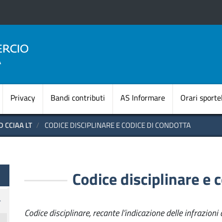
Salta
al
contenuto
principale
Navigazione princi
Privacy
Bandi contributi
AS Informare
Orari sportel
 CCIAA LT
CODICE DISCIPLINARE E CODICE DI CONDOTTA
te OLD
Codice disciplinare e 
Codice disciplinare, recante l’indicazione delle infrazioni 