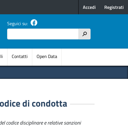
Menu profilo u
Accedi
Registrati
Seguici su:
Cerca
h
pale
li
Contatti
Open Data
codice di condotta
del codice disciplinare e relative sanzioni