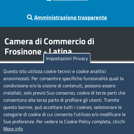
Amministrazione trasparente
Camera di Commercio di
Frosinone - Latina
Impostazioni Privacy
Contatti
Questo sito utilizza cookie tecnici e cookie analitici
anonimizzati. Per consentire specifiche funzionalità quali la
Sede Legale di Latina: Viale Umberto I, 80 - 04100 (LT)
condivisione e/o la visione di contenuti, possono essere
tel. 0773/6721
installati, solo previo Suo consenso, cookie di terze parti che
Sede di Frosinone: Via Alcide De Gasperi, 1 - 03100 (FR)
consentono alla terza parte di profilare gli utenti. Tramite
tel. 0775/2751
questo banner, può accettare tutti i cookies, selezionare le
Pec
cciaa@pec.frlt.camcom.it
categorie di cookie di cui consente l’utilizzo e/o modificare le
Ufficio relazioni con il pubblico
Sue preferenze. Per vedere la Cookie Policy completa, clicchi
More info