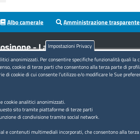
Albo camerale
Amministrazione trasparente
osinone - Latina
Impostazioni Privacy
litici anonimizzati. Per consentire specifiche funzionalità quali la 
Codici
Se
enso, cookie di terze parti che consentono alla terza parte di profi
rie di cookie di cui consente l’utilizzo e/o modificare le Sue prefer
Codice Fiscale e Partita Iva: 02957560598
Codice univoco ufficio fatt.elettronica: 1TOEDU
Si
e cookie analitici anonimizzati.
Ac
questo sito tramite piattaforme di terze parti
Ma
funzione di condivisione tramite social network.
Fe
ial e contenuti multimediali incorporati, che consentono alla terza p