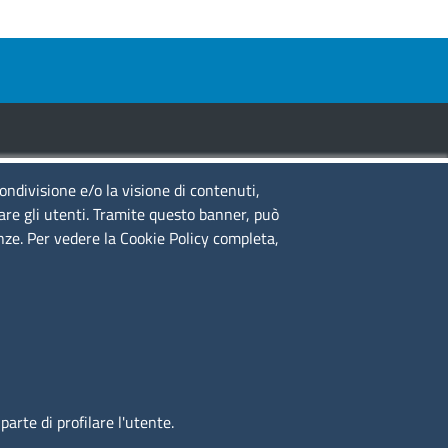
condivisione e/o la visione di contenuti,
guici su
lare gli utenti. Tramite questo banner, può
enze. Per vedere la Cookie Policy completa,
to web
cesso riservato
ppa del sito
edback accessibilità
arte di profilare l'utente.