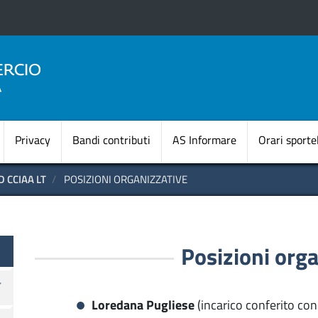
Salta
al
contenuto
principale
Navigazione princi
Privacy
Bandi contributi
AS Informare
Orari sportel
 CCIAA LT
POSIZIONI ORGANIZZATIVE
te OLD
Posizioni org
Loredana Pugliese
(incarico conferito co