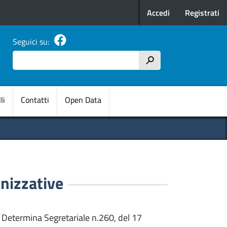
Menu profilo u
Accedi
Registrati
Seguici su:
Cerca
h
pale
li
Contatti
Open Data
anizzative
n Determina Segretariale n.260, del 17