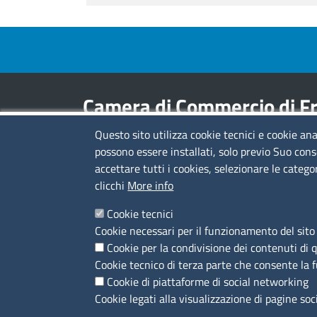
Footer menu
Camera di Commercio di Fr
Questo sito utilizza cookie tecnici e cookie ana
Contatti
possono essere installati, solo previo Suo cons
accettare tutti i cookies, selezionare le catego
Sede Legale di Latina: Viale Umberto I, 80 -
clicchi
More info
04100 (LT)
tel. 0773/6721
Cookie tecnici
Sede di Frosinone: Via Alcide De Gasperi, 1 -
Cookie necessari per il funzionamento del sito 
03100 (FR)
Cookie per la condivisione dei contenuti di 
tel. 0775/2751
Cookie tecnico di terza parte che consente la 
Pec
cciaa@pec.frlt.camcom.it
Cookie di piattaforme di social networking
Ufficio relazioni con il pubblico
Cookie legati alla visualizzazione di pagine soc