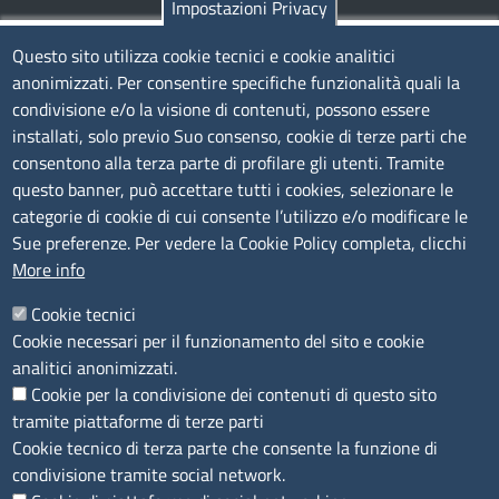
Impostazioni Privacy
Contatti
Questo sito utilizza cookie tecnici e cookie analitici
anonimizzati. Per consentire specifiche funzionalità quali la
Sede Legale di Latina: Viale Umberto I, 80 - 04100 (LT)
condivisione e/o la visione di contenuti, possono essere
tel. 0773/6721
installati, solo previo Suo consenso, cookie di terze parti che
Sede di Frosinone: Via Alcide De Gasperi, 1 - 03100 (FR)
consentono alla terza parte di profilare gli utenti. Tramite
tel. 0775/2751
questo banner, può accettare tutti i cookies, selezionare le
Pec
cciaa@pec.frlt.camcom.it
categorie di cookie di cui consente l’utilizzo e/o modificare le
Ufficio relazioni con il pubblico
Sue preferenze. Per vedere la Cookie Policy completa, clicchi
More info
Codici
Cookie tecnici
Cookie necessari per il funzionamento del sito e cookie
Codice Fiscale e Partita Iva: 02957560598
analitici anonimizzati.
Codice univoco ufficio fatt.elettronica: 1TOEDU
Cookie per la condivisione dei contenuti di questo sito
tramite piattaforme di terze parti
Seguici su
Cookie tecnico di terza parte che consente la funzione di
condivisione tramite social network.