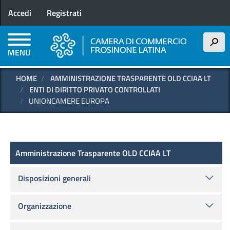
Menu profilo utente
Salta
Accedi
Registrati
al
contenuto
principale
h
MENU
HOME
AMMINISTRAZIONE TRASPARENTE OLD CCIAA LT
ENTI DI DIRITTO PRIVATO CONTROLLATI
UNIONCAMERE EUROPA
Amministrazione Trasparente OLD
Amministrazione Trasparente OLD CCIAA LT
Disposizioni generali
Organizzazione