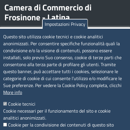
Camera di Commercio di
Frosinone - Latina
Impostazioni Privacy
Contatti
Questo sito utilizza cookie tecnici e cookie analitici
anonimizzati. Per consentire specifiche funzionalità quali la
Sede Legale di Latina: Viale Umberto I, 80 - 04100 (LT)
condivisione e/o la visione di contenuti, possono essere
tel. 0773/6721
installati, solo previo Suo consenso, cookie di terze parti che
Sede di Frosinone: Via Alcide De Gasperi, 1 - 03100 (FR)
consentono alla terza parte di profilare gli utenti. Tramite
tel. 0775/2751
questo banner, può accettare tutti i cookies, selezionare le
Pec
cciaa@pec.frlt.camcom.it
categorie di cookie di cui consente l’utilizzo e/o modificare le
Ufficio relazioni con il pubblico
Sue preferenze. Per vedere la Cookie Policy completa, clicchi
More info
Codici
Cookie tecnici
Cookie necessari per il funzionamento del sito e cookie
Codice Fiscale e Partita Iva: 02957560598
analitici anonimizzati.
Codice univoco ufficio fatt.elettronica: 1TOEDU
Cookie per la condivisione dei contenuti di questo sito