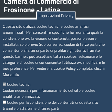
Camera di Commercio di
Frosinone - Latina
Impostazioni Privacy
Contatti
Questo sito utilizza cookie tecnici e cookie analitici
anonimizzati. Per consentire specifiche funzionalità quali la
Sede Legale di Latina: Viale Umberto I, 80 - 04100 (LT)
condivisione e/o la visione di contenuti, possono essere
tel. 0773/6721
installati, solo previo Suo consenso, cookie di terze parti che
Sede di Frosinone: Via Alcide De Gasperi, 1 - 03100 (FR)
consentono alla terza parte di profilare gli utenti. Tramite
tel. 0775/2751
questo banner, può accettare tutti i cookies, selezionare le
Pec
cciaa@pec.frlt.camcom.it
categorie di cookie di cui consente l’utilizzo e/o modificare le
Ufficio relazioni con il pubblico
Sue preferenze. Per vedere la Cookie Policy completa, clicchi
More info
Codici
Cookie tecnici
Cookie necessari per il funzionamento del sito e cookie
Codice Fiscale e Partita Iva: 02957560598
analitici anonimizzati.
Codice univoco ufficio fatt.elettronica: 1TOEDU
Cookie per la condivisione dei contenuti di questo sito
tramite piattaforme di terze parti
Seguici su