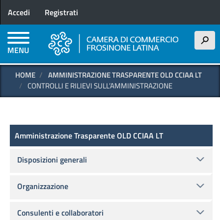
Menu profilo utente
Salta
Accedi
Registrati
al
contenuto
principale
h
MENU
HOME
AMMINISTRAZIONE TRASPARENTE OLD CCIAA LT
CONTROLLI E RILIEVI SULL’AMMINISTRAZIONE
Amministrazione Trasparente OLD
Amministrazione Trasparente OLD CCIAA LT
Disposizioni generali
Organizzazione
Consulenti e collaboratori