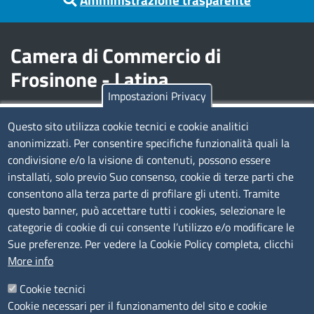
Camera di Commercio di
Frosinone - Latina
Impostazioni Privacy
Contatti
Questo sito utilizza cookie tecnici e cookie analitici
anonimizzati. Per consentire specifiche funzionalità quali la
Sede Legale di Latina: Viale Umberto I, 80 - 04100 (LT)
condivisione e/o la visione di contenuti, possono essere
tel. 0773/6721
installati, solo previo Suo consenso, cookie di terze parti che
Sede di Frosinone: Via Alcide De Gasperi, 1 - 03100 (FR)
consentono alla terza parte di profilare gli utenti. Tramite
tel. 0775/2751
questo banner, può accettare tutti i cookies, selezionare le
Pec
cciaa@pec.frlt.camcom.it
categorie di cookie di cui consente l’utilizzo e/o modificare le
Ufficio relazioni con il pubblico
Sue preferenze. Per vedere la Cookie Policy completa, clicchi
More info
Codici
Cookie tecnici
Cookie necessari per il funzionamento del sito e cookie
Codice Fiscale e Partita Iva: 02957560598