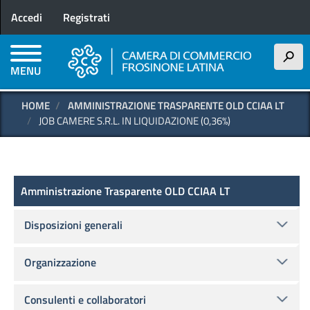
Menu profilo utente
Salta
Accedi
Registrati
al
contenuto
principale
h
MENU
HOME
AMMINISTRAZIONE TRASPARENTE OLD CCIAA LT
JOB CAMERE S.R.L. IN LIQUIDAZIONE (0,36%)
Amministrazione Trasparente OLD
Amministrazione Trasparente OLD CCIAA LT
Disposizioni generali
Organizzazione
Consulenti e collaboratori