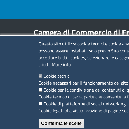
Footer menu
Camera di Commercio di Fr
Questo sito utilizza cookie tecnici e cookie ana
Contatti
possono essere installati, solo previo Suo cons
accettare tutti i cookies, selezionare le catego
Sede Legale di Latina: Viale Umberto I, 80 -
clicchi
More info
04100 (LT)
tel. 0773/6721
Cookie tecnici
Sede di Frosinone: Via Alcide De Gasperi, 1 -
Cookie necessari per il funzionamento del sito 
03100 (FR)
Cookie per la condivisione dei contenuti di 
tel. 0775/2751
Cookie tecnico di terza parte che consente la 
Pec
cciaa@pec.frlt.camcom.it
Cookie di piattaforme di social networking
Ufficio relazioni con il pubblico
Cookie legati alla visualizzazione di pagine soc
Conferma le scelte