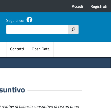
Menu profilo u
Accedi
Registrati
Seguici su:
Cerca
h
pale
li
Contatti
Open Data
nsuntivo
 relativi al bilancio consuntivo di ciscun anno