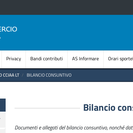
Salta
al
contenuto
principale
Navigazione princi
Privacy
Bandi contributi
AS Informare
Orari sportel
 CCIAA LT
BILANCIO CONSUNTIVO
te OLD
Bilancio co
Documenti e allegati del bilancio consuntivo, nonché dati