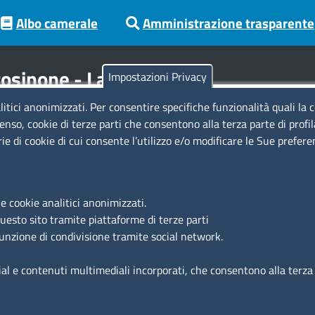
Albo camerale
Amministrazione trasparente
osinone - Latina
Impostazioni Privacy
litici anonimizzati. Per consentire specifiche funzionalità quali la 
Codici
Se
enso, cookie di terze parti che consentono alla terza parte di profi
rie di cookie di cui consente l’utilizzo e/o modificare le Sue prefer
Codice Fiscale e Partita Iva: 02957560598
Codice univoco ufficio fatt.elettronica: 1TOEDU
Si
e cookie analitici anonimizzati.
Ac
questo sito tramite piattaforme di terze parti
Ma
funzione di condivisione tramite social network.
Fe
ial e contenuti multimediali incorporati, che consentono alla terza p