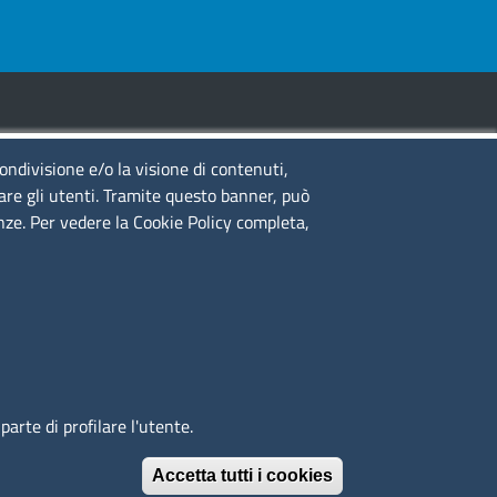
condivisione e/o la visione di contenuti,
guici su
lare gli utenti. Tramite questo banner, può
enze. Per vedere la Cookie Policy completa,
to web
cesso riservato
ppa del sito
edback accessibilità
arte di profilare l'utente.
Accetta tutti i cookies
Revoca il conse