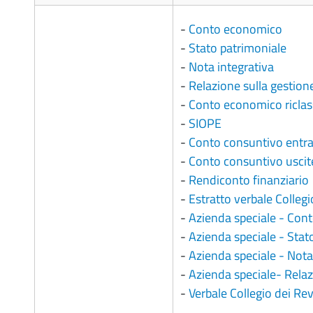
-
Conto economico
-
Stato patrimoniale
-
Nota integrativa
-
Relazione sulla gestione 
-
Conto economico riclass
-
SIOPE
-
Conto consuntivo entrat
-
Conto consuntivo uscite
-
Rendiconto finanziario
-
Estratto verbale Colleg
-
Azienda speciale - Con
-
Azienda speciale - Stat
-
Azienda speciale - Nota
-
Azienda speciale- Relaz
-
Verbale Collegio dei Rev