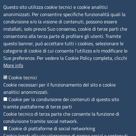
Contatti
Questo sito utilizza cookie tecnici e cookie analitici
anonimizzati. Per consentire specifiche funzionalità quali la
Sede Legale di Latina: Viale Umberto I, 80 - 04100 (LT)
condivisione e/o la visione di contenuti, possono essere
tel. 0773/6721
installati, solo previo Suo consenso, cookie di terze parti che
Sede di Frosinone: Via Alcide De Gasperi, 1 - 03100 (FR)
consentono alla terza parte di profilare gli utenti. Tramite
tel. 0775/2751
questo banner, può accettare tutti i cookies, selezionare le
Pec
cciaa@pec.frlt.camcom.it
categorie di cookie di cui consente l’utilizzo e/o modificare le
Ufficio relazioni con il pubblico
Sue preferenze. Per vedere la Cookie Policy completa, clicchi
More info
Codici
Cookie tecnici
Cookie necessari per il funzionamento del sito e cookie
Codice Fiscale e Partita Iva: 02957560598
analitici anonimizzati.
Codice univoco ufficio fatt.elettronica: 1TOEDU
Cookie per la condivisione dei contenuti di questo sito
tramite piattaforme di terze parti
Seguici su
Cookie tecnico di terza parte che consente la funzione di
condivisione tramite social network.
Cookie di piattaforme di social networking
Cookie legati alla visualizzazione di pagine social e contenuti