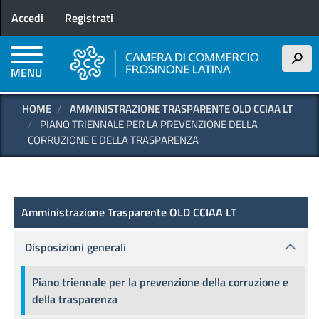
Menu profilo utente
Salta
Accedi
Registrati
al
contenuto
principale
h
MENU
HOME
AMMINISTRAZIONE TRASPARENTE OLD CCIAA LT
PIANO TRIENNALE PER LA PREVENZIONE DELLA
CORRUZIONE E DELLA TRASPARENZA
Amministrazione Trasparente OLD
Amministrazione Trasparente OLD CCIAA LT
Disposizioni generali
Piano triennale per la prevenzione della corruzione e
della trasparenza