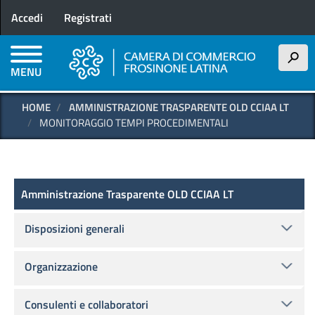
Menu profilo utente
Salta
Accedi
Registrati
al
contenuto
principale
h
MENU
HOME
AMMINISTRAZIONE TRASPARENTE OLD CCIAA LT
MONITORAGGIO TEMPI PROCEDIMENTALI
Amministrazione Trasparente OLD
Amministrazione Trasparente OLD CCIAA LT
Disposizioni generali
Organizzazione
Consulenti e collaboratori