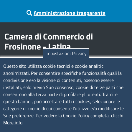
Amministrazione trasparente
Camera di Commercio di
Frosinone - Latina
Impostazioni Privacy
Contatti
Questo sito utilizza cookie tecnici e cookie analitici
anonimizzati. Per consentire specifiche funzionalità quali la
Sede Legale di Latina: Viale Umberto I, 80 - 04100 (LT)
condivisione e/o la visione di contenuti, possono essere
tel. 0773/6721
installati, solo previo Suo consenso, cookie di terze parti che
Sede di Frosinone: Via Alcide De Gasperi, 1 - 03100 (FR)
consentono alla terza parte di profilare gli utenti. Tramite
tel. 0775/2751
questo banner, può accettare tutti i cookies, selezionare le
Pec
cciaa@pec.frlt.camcom.it
categorie di cookie di cui consente l’utilizzo e/o modificare le
Ufficio relazioni con il pubblico
Sue preferenze. Per vedere la Cookie Policy completa, clicchi
More info
Codici