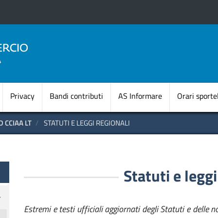
Salta
al
contenuto
principale
Navigazione princi
Privacy
Bandi contributi
AS Informare
Orari sportel
 CCIAA LT
STATUTI E LEGGI REGIONALI
te OLD
Statuti e leggi
Estremi e testi ufficiali aggiornati degli Statuti e delle n