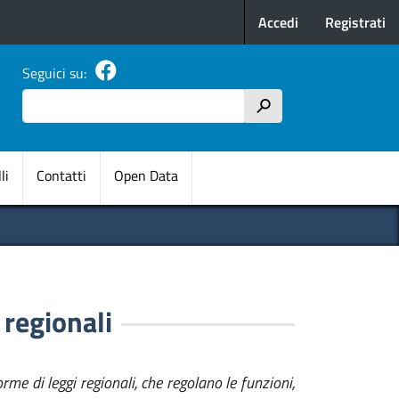
Menu profilo u
Accedi
Registrati
Seguici su:
Cerca
h
pale
li
Contatti
Open Data
 regionali
orme di leggi regionali, che regolano le funzioni,