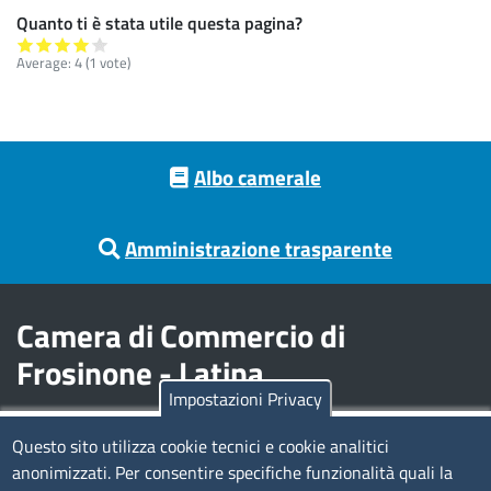
Quanto ti è stata utile questa pagina?
Average:
4
(
1
vote)
Footer menu
Albo camerale
Amministrazione trasparente
Camera di Commercio di
Frosinone - Latina
Impostazioni Privacy
Contatti
Questo sito utilizza cookie tecnici e cookie analitici
anonimizzati. Per consentire specifiche funzionalità quali la
Sede Legale di Latina: Viale Umberto I, 80 - 04100 (LT)