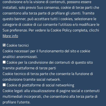
condivisione e/o la visione di contenuti, possono essere
tel. 0773/6721
installati, solo previo Suo consenso, cookie di terze parti che
Sede di Frosinone: Via Alcide De Gasperi, 1 - 03100 (FR)
consentono alla terza parte di profilare gli utenti. Tramite
tel. 0775/2751
questo banner, può accettare tutti i cookies, selezionare le
Pec
cciaa@pec.frlt.camcom.it
categorie di cookie di cui consente l’utilizzo e/o modificare le
Ufficio relazioni con il pubblico
Sue preferenze. Per vedere la Cookie Policy completa, clicchi
More info
Codici
Cookie tecnici
Cookie necessari per il funzionamento del sito e cookie
Codice Fiscale e Partita Iva: 02957560598
analitici anonimizzati.
Codice univoco ufficio fatt.elettronica: 1TOEDU
Cookie per la condivisione dei contenuti di questo sito
tramite piattaforme di terze parti
Seguici su
Cookie tecnico di terza parte che consente la funzione di
condivisione tramite social network.
Cookie di piattaforme di social networking
Cookie legati alla visualizzazione di pagine social e contenuti
Sito web
multimediali incorporati, che consentono alla terza parte di
profilare l'utente.
Accesso riservato