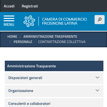
Menu profilo utente
Salta
Accedi
Registrati
al
contenuto
principale
h
MENU
HOME
AMMINISTRAZIONE TRASPARENTE
PERSONALE
CONTRATTAZIONE COLLETTIVA
Amministrazione Trasparente
Amministrazione Trasparente
Disposizioni generali
Organizzazione
Consulenti e collaboratori