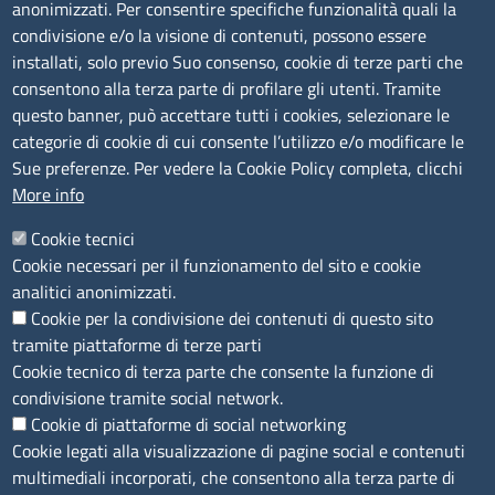
anonimizzati. Per consentire specifiche funzionalità quali la
Sede Legale di Latina: Viale Umberto I, 80 - 04100 (LT)
condivisione e/o la visione di contenuti, possono essere
tel. 0773/6721
installati, solo previo Suo consenso, cookie di terze parti che
Sede di Frosinone: Via Alcide De Gasperi, 1 - 03100 (FR)
consentono alla terza parte di profilare gli utenti. Tramite
tel. 0775/2751
questo banner, può accettare tutti i cookies, selezionare le
Pec
cciaa@pec.frlt.camcom.it
categorie di cookie di cui consente l’utilizzo e/o modificare le
Ufficio relazioni con il pubblico
Sue preferenze. Per vedere la Cookie Policy completa, clicchi
More info
Codici
Cookie tecnici
Cookie necessari per il funzionamento del sito e cookie
Codice Fiscale e Partita Iva: 02957560598
analitici anonimizzati.
Codice univoco ufficio fatt.elettronica: 1TOEDU
Cookie per la condivisione dei contenuti di questo sito
tramite piattaforme di terze parti
Seguici su
Cookie tecnico di terza parte che consente la funzione di
condivisione tramite social network.
Cookie di piattaforme di social networking
Cookie legati alla visualizzazione di pagine social e contenuti
Sito web
multimediali incorporati, che consentono alla terza parte di