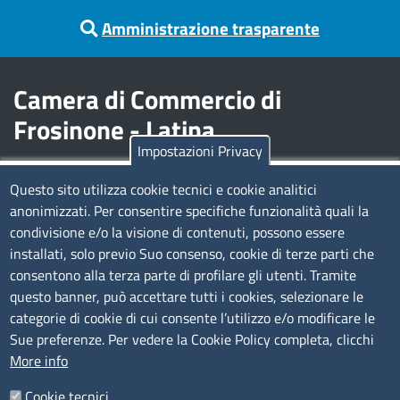
Amministrazione trasparente
Camera di Commercio di
Frosinone - Latina
Impostazioni Privacy
Contatti
Questo sito utilizza cookie tecnici e cookie analitici
anonimizzati. Per consentire specifiche funzionalità quali la
Sede Legale di Latina: Viale Umberto I, 80 - 04100 (LT)
condivisione e/o la visione di contenuti, possono essere
tel. 0773/6721
installati, solo previo Suo consenso, cookie di terze parti che
Sede di Frosinone: Via Alcide De Gasperi, 1 - 03100 (FR)
consentono alla terza parte di profilare gli utenti. Tramite
tel. 0775/2751
questo banner, può accettare tutti i cookies, selezionare le
Pec
cciaa@pec.frlt.camcom.it
categorie di cookie di cui consente l’utilizzo e/o modificare le
Ufficio relazioni con il pubblico
Sue preferenze. Per vedere la Cookie Policy completa, clicchi
More info
Codici
Cookie tecnici