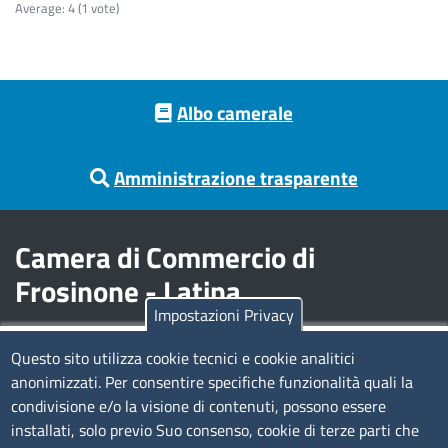
Average:
4
(
1
vote)
Footer menu
Albo camerale
Amministrazione trasparente
Camera di Commercio di
Frosinone - Latina
Impostazioni Privacy
Contatti
Questo sito utilizza cookie tecnici e cookie analitici
anonimizzati. Per consentire specifiche funzionalità quali la
Sede Legale di Latina: Viale Umberto I, 80 - 04100 (LT)
condivisione e/o la visione di contenuti, possono essere
tel. 0773/6721
installati, solo previo Suo consenso, cookie di terze parti che
Sede di Frosinone: Via Alcide De Gasperi, 1 - 03100 (FR)