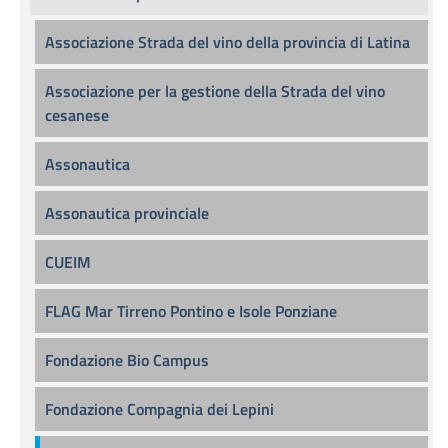
Associazione Strada del vino della provincia di Latina
Associazione per la gestione della Strada del vino
cesanese
Assonautica
Assonautica provinciale
CUEIM
FLAG Mar Tirreno Pontino e Isole Ponziane
Fondazione Bio Campus
Fondazione Compagnia dei Lepini