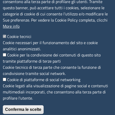
consentono alla terza parte di profilare gli utenti. Tramite
tel. 0775/2751
questo banner, può accettare tutti i cookies, selezionare le
Pec
cciaa@pec.frlt.camcom.it
categorie di cookie di cui consente l’utilizzo e/o modificare le
Ufficio relazioni con il pubblico
Sue preferenze. Per vedere la Cookie Policy completa, clicchi
More info
Codici
Cookie tecnici
Cookie necessari per il funzionamento del sito e cookie
Codice Fiscale e Partita Iva: 02957560598
analitici anonimizzati.
Codice univoco ufficio fatt.elettronica: 1TOEDU
Cookie per la condivisione dei contenuti di questo sito
tramite piattaforme di terze parti
Seguici su
Cookie tecnico di terza parte che consente la funzione di
condivisione tramite social network.
Cookie di piattaforme di social networking
Cookie legati alla visualizzazione di pagine social e contenuti
Sito web
multimediali incorporati, che consentono alla terza parte di
profilare l'utente.
Accesso riservato
Mappa del sito
Conferma le scelte
Feedback accessibilità