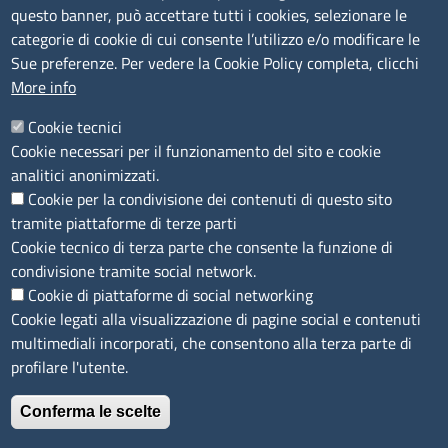
tel. 0775/2751
questo banner, può accettare tutti i cookies, selezionare le
Pec
cciaa@pec.frlt.camcom.it
categorie di cookie di cui consente l’utilizzo e/o modificare le
Ufficio relazioni con il pubblico
Sue preferenze. Per vedere la Cookie Policy completa, clicchi
More info
Codici
Cookie tecnici
Cookie necessari per il funzionamento del sito e cookie
Codice Fiscale e Partita Iva: 02957560598
analitici anonimizzati.
Codice univoco ufficio fatt.elettronica: 1TOEDU
Cookie per la condivisione dei contenuti di questo sito
tramite piattaforme di terze parti
Seguici su
Cookie tecnico di terza parte che consente la funzione di
condivisione tramite social network.
Cookie di piattaforme di social networking
Cookie legati alla visualizzazione di pagine social e contenuti
Sito web
multimediali incorporati, che consentono alla terza parte di
profilare l'utente.
Accesso riservato
Mappa del sito
Conferma le scelte
Feedback accessibilità