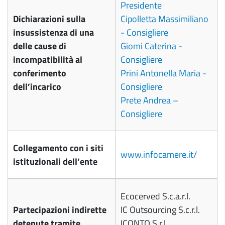
Presidente
Dichiarazioni sulla
Cipolletta Massimiliano
insussistenza di una
- Consigliere
delle cause di
Giomi Caterina -
incompatibilità al
Consigliere
conferimento
Prini Antonella Maria -
dell’incarico
Consigliere
Prete Andrea –
Consigliere
Collegamento con i siti
www.infocamere.it/
istituzionali dell’ente
Ecocerved S.c.a.r.l.
Partecipazioni indirette
IC Outsourcing S.c.r.l.
detenute tramite
ICONTO S.r.l.