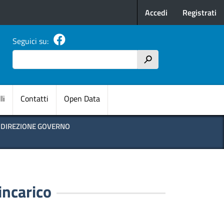
Menu profilo u
Accedi
Registrati
Seguici su:
Cerca
h
pale
li
Contatti
Open Data
E DIREZIONE GOVERNO
incarico