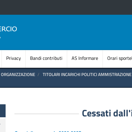
Salta
al
contenuto
principale
Navigazione princi
Privacy
Bandi contributi
AS Informare
Orari sportel
ORGANIZZAZIONE
TITOLARI INCARICHI POLITICI AMMISTRAZION
te
Cessati dall'