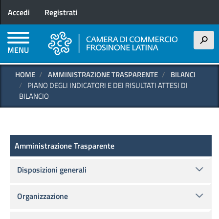
Menu profilo utente
Salta
Accedi
Registrati
al
contenuto
principale
h
MENU
HOME
AMMINISTRAZIONE TRASPARENTE
BILANCI
PIANO DEGLI INDICATORI E DEI RISULTATI ATTESI DI
BILANCIO
Amministrazione Trasparente
Amministrazione Trasparente
Disposizioni generali
Organizzazione