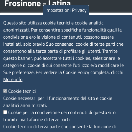
Frosinone - Latina
Impostazioni Privacy
Contatti
Questo sito utilizza cookie tecnici e cookie analitici
anonimizzati. Per consentire specifiche funzionalità quali la
Sede Legale di Latina: Viale Umberto I, 80 - 04100 (LT)
condivisione e/o la visione di contenuti, possono essere
tel. 0773/6721
installati, solo previo Suo consenso, cookie di terze parti che
Sede di Frosinone: Via Alcide De Gasperi, 1 - 03100 (FR)
consentono alla terza parte di profilare gli utenti. Tramite
tel. 0775/2751
questo banner, può accettare tutti i cookies, selezionare le
Pec
cciaa@pec.frlt.camcom.it
categorie di cookie di cui consente l’utilizzo e/o modificare le
Ufficio relazioni con il pubblico
Sue preferenze. Per vedere la Cookie Policy completa, clicchi
More info
Codici
Cookie tecnici
Cookie necessari per il funzionamento del sito e cookie
Codice Fiscale e Partita Iva: 02957560598
analitici anonimizzati.
Codice univoco ufficio fatt.elettronica: 1TOEDU
Cookie per la condivisione dei contenuti di questo sito
tramite piattaforme di terze parti
Seguici su
Cookie tecnico di terza parte che consente la funzione di