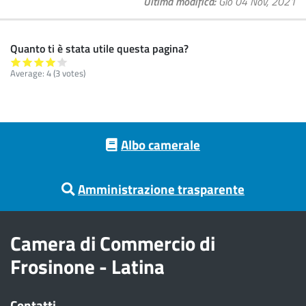
Ultima modifica
Gio 04 Nov, 2021
Quanto ti è stata utile questa pagina?
Average:
4
(
3
votes)
Footer menu
Albo camerale
Amministrazione trasparente
Camera di Commercio di
Frosinone - Latina
Contatti