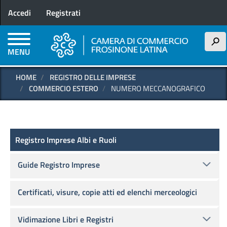
Menu profilo utente
Salta
Accedi
Registrati
al
contenuto
principale
h
MENU
HOME
REGISTRO DELLE IMPRESE
COMMERCIO ESTERO
NUMERO MECCANOGRAFICO
Registro delle Imprese
Registro Imprese Albi e Ruoli
Guide Registro Imprese
Certificati, visure, copie atti ed elenchi merceologici
Vidimazione Libri e Registri