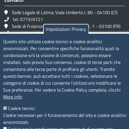
Sede Legale di Latina: Viale Umberto I, 80 - 04100 (LT)
tel. 0773/6721
Sede di Frosinone: Via Alcide De Gasperi, 1 - 03100 (FR)
Impostazioni Privacy
tel. 0775/2751
Pec
cciaa@pec.frlt.camcom.it
Questo sito utilizza cookie tecnici e cookie analitici
Ufficio relazioni con il pubblico
anonimizzati. Per consentire specifiche funzionalità quali la
condivisione e/o la visione di contenuti, possono essere
installati, solo previo Suo consenso, cookie di terze parti che
Codici
consentono alla terza parte di profilare gli utenti. Tramite
questo banner, può accettare tutti i cookies, selezionare le
Codice Fiscale e Partita Iva: 02957560598
categorie di cookie di cui consente l’utilizzo e/o modificare le
Codice univoco ufficio fatt.elettronica: 1TOEDU
Sue preferenze. Per vedere la Cookie Policy completa, clicchi
More info
Seguici su
Cookie tecnici
Cookie necessari per il funzionamento del sito e cookie analitici
anonimizzati.