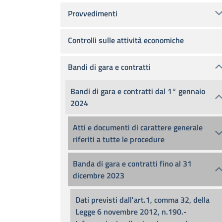
Provvedimenti
Controlli sulle attività economiche
Bandi di gara e contratti
Bandi di gara e contratti dal 1° gennaio
2024
Atti e documenti di carattere generale
riferiti a tutte le procedure
Banda di gara e contratti fino al 31
dicembre 2023
Dati previsti dall'art.1, comma 32, della
Legge 6 novembre 2012, n.190.-