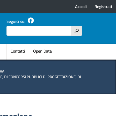
Menu profilo u
Accedi
Registrati
Seguici su:
Cerca
h
pale
li
Contatti
Open Data
URA
E, DI CONCORSI PUBBLICI DI PROGETTAZIONE, DI