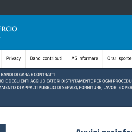
Salta
al
contenuto
principale
Navigazione princi
Privacy
Bandi contributi
AS Informare
Orari sportel
BANDI DI GARA E CONTRATTI
ICI E DEGLI ENTI AGGIUDICATORI DISTINTAMENTE PER OGNI PROCED
AMENTO DI APPALTI PUBBLICI DI SERVIZI, FORNITURE, LAVORI E OPER
te