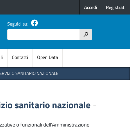
Menu profilo u
Accedi
Registrati
Seguici su:
Cerca
h
pale
li
Contatti
Open Data
ERVIZIO SANITARIO NAZIONALE
zio sanitario nazionale
nizzative o funzionali dell’Amministrazione.