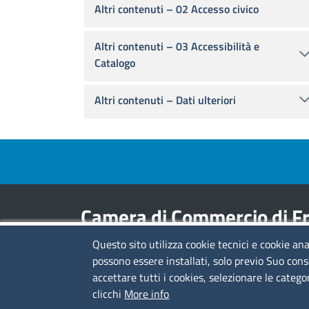
Altri contenuti – 02 Accesso civico
Altri contenuti – 03 Accessibilità e
Catalogo
Altri contenuti – Dati ulteriori
Footer menu
Camera di Commercio di Fr
Questo sito utilizza cookie tecnici e cookie ana
Contatti
possono essere installati, solo previo Suo cons
accettare tutti i cookies, selezionare le catego
Sede Legale di Latina: Viale Umberto I, 80 -
clicchi
More info
04100 (LT)