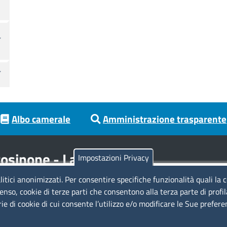
Albo camerale
Amministrazione trasparente
osinone - Latina
Impostazioni Privacy
litici anonimizzati. Per consentire specifiche funzionalità quali la 
Codici
Se
enso, cookie di terze parti che consentono alla terza parte di profi
rie di cookie di cui consente l’utilizzo e/o modificare le Sue prefer
Codice Fiscale e Partita Iva: 02957560598
Codice univoco ufficio fatt.elettronica: 1TOEDU