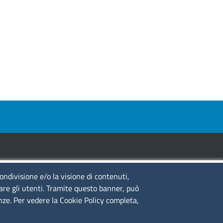
condivisione e/o la visione di contenuti,
guici su
lare gli utenti. Tramite questo banner, può
enze. Per vedere la Cookie Policy completa,