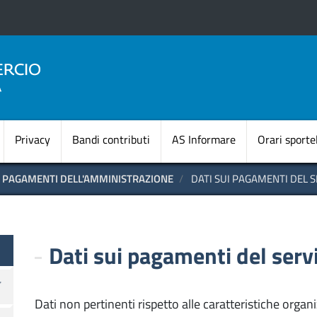
Salta
al
contenuto
principale
Navigazione princi
Privacy
Bandi contributi
AS Informare
Orari sportel
PAGAMENTI DELL'AMMINISTRAZIONE
DATI SUI PAGAMENTI DEL S
te
Dati sui pagamenti del servi
Dati non pertinenti rispetto alle caratteristiche orga