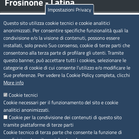
Frosinone - Latina
Impostazioni Privacy
Contatti
Questo sito utilizza cookie tecnici e cookie analitici
anonimizzati. Per consentire specifiche funzionalità quali la
Sede Legale di Latina: Viale Umberto I, 80 - 04100 (LT)
condivisione e/o la visione di contenuti, possono essere
tel. 0773/6721
installati, solo previo Suo consenso, cookie di terze parti che
Sede di Frosinone: Via Alcide De Gasperi, 1 - 03100 (FR)
consentono alla terza parte di profilare gli utenti. Tramite
tel. 0775/2751
questo banner, può accettare tutti i cookies, selezionare le
Pec
cciaa@pec.frlt.camcom.it
categorie di cookie di cui consente l’utilizzo e/o modificare le
Ufficio relazioni con il pubblico
Sue preferenze. Per vedere la Cookie Policy completa, clicchi
More info
Codici
Cookie tecnici
Cookie necessari per il funzionamento del sito e cookie
Codice Fiscale e Partita Iva: 02957560598
analitici anonimizzati.
Codice univoco ufficio fatt.elettronica: 1TOEDU
Cookie per la condivisione dei contenuti di questo sito
tramite piattaforme di terze parti
Seguici su
Cookie tecnico di terza parte che consente la funzione di