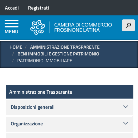
Menu profilo utente
Salta
Accedi
Registrati
al
contenuto
principale
h
MENU
HOME
AMMINISTRAZIONE TRASPARENTE
BENI IMMOBILI E GESTIONE PATRIMONIO
PATRIMONIO IMMOBILIARE
Amministrazione Trasparente
Amministrazione Trasparente
Disposizioni generali
Organizzazione