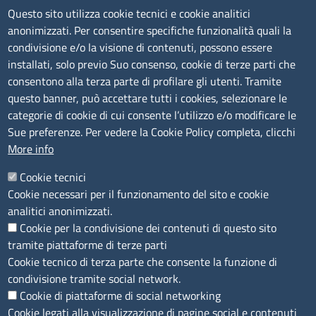
Contatti
Questo sito utilizza cookie tecnici e cookie analitici
anonimizzati. Per consentire specifiche funzionalità quali la
Sede Legale di Latina: Viale Umberto I, 80 - 04100 (LT)
condivisione e/o la visione di contenuti, possono essere
tel. 0773/6721
installati, solo previo Suo consenso, cookie di terze parti che
Sede di Frosinone: Via Alcide De Gasperi, 1 - 03100 (FR)
consentono alla terza parte di profilare gli utenti. Tramite
tel. 0775/2751
questo banner, può accettare tutti i cookies, selezionare le
Pec
cciaa@pec.frlt.camcom.it
categorie di cookie di cui consente l’utilizzo e/o modificare le
Ufficio relazioni con il pubblico
Sue preferenze. Per vedere la Cookie Policy completa, clicchi
More info
Codici
Cookie tecnici
Cookie necessari per il funzionamento del sito e cookie
Codice Fiscale e Partita Iva: 02957560598
analitici anonimizzati.
Codice univoco ufficio fatt.elettronica: 1TOEDU
Cookie per la condivisione dei contenuti di questo sito
tramite piattaforme di terze parti
Seguici su
Cookie tecnico di terza parte che consente la funzione di
condivisione tramite social network.
Cookie di piattaforme di social networking
Cookie legati alla visualizzazione di pagine social e contenuti