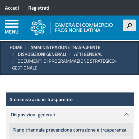
Menu profilo utente
Salta
Accedi
Registrati
al
contenuto
principale
h
MENU
HOME
AMMINISTRAZIONE TRASPARENTE
DISPOSIZIONI GENERALI
ATTI GENERALI
DOCUMENTI DI PROGRAMMAZIONE STRATEGICO-
GESTIONALE
Amministrazione Trasparente
Amministrazione Trasparente
Disposizioni generali
Piano triennale prevenzione corruzione e trasparenza