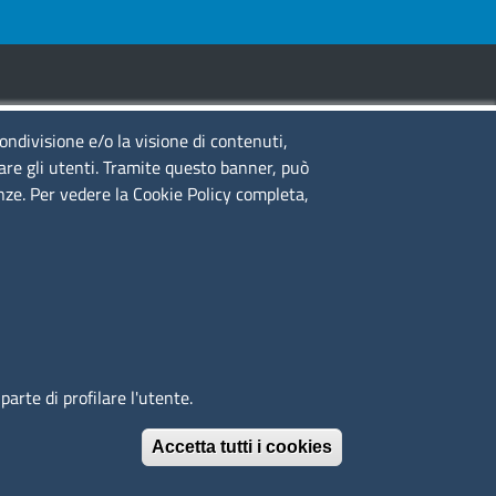
condivisione e/o la visione di contenuti,
guici su
lare gli utenti. Tramite questo banner, può
enze. Per vedere la Cookie Policy completa,
to web
cesso riservato
ppa del sito
edback accessibilità
arte di profilare l'utente.
Accetta tutti i cookies
Revoca il conse