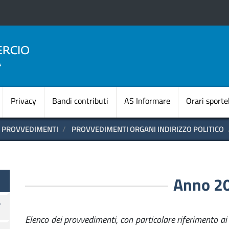
Salta
al
contenuto
principale
Navigazione princi
Privacy
Bandi contributi
AS Informare
Orari sportel
PROVVEDIMENTI
PROVVEDIMENTI ORGANI INDIRIZZO POLITICO
te
Anno 2
Elenco dei provvedimenti, con particolare riferimento ai