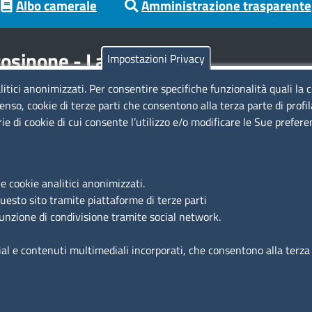
Albo camerale
Amministrazione trasparente
osinone - Latina
Impostazioni Privacy
litici anonimizzati. Per consentire specifiche funzionalità quali la 
Codici
Se
enso, cookie di terze parti che consentono alla terza parte di profi
rie di cookie di cui consente l’utilizzo e/o modificare le Sue prefer
Codice Fiscale e Partita Iva: 02957560598
Codice univoco ufficio fatt.elettronica: 1TOEDU
Si
e cookie analitici anonimizzati.
Ac
questo sito tramite piattaforme di terze parti
Ma
funzione di condivisione tramite social network.
Fe
ial e contenuti multimediali incorporati, che consentono alla terza p
nto dei dati
Dichiarazione di accessibilità