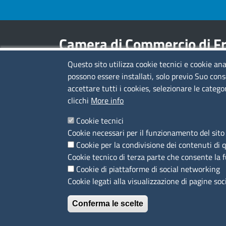
Camera di Commercio di Fr
Questo sito utilizza cookie tecnici e cookie ana
Contatti
possono essere installati, solo previo Suo cons
accettare tutti i cookies, selezionare le catego
Sede Legale di Latina: Viale Umberto I, 80 -
clicchi
More info
04100 (LT)
tel. 0773/6721
Cookie tecnici
Sede di Frosinone: Via Alcide De Gasperi, 1 -
Cookie necessari per il funzionamento del sito 
03100 (FR)
Cookie per la condivisione dei contenuti di 
tel. 0775/2751
Cookie tecnico di terza parte che consente la 
Pec
cciaa@pec.frlt.camcom.it
Cookie di piattaforme di social networking
Ufficio relazioni con il pubblico
Cookie legati alla visualizzazione di pagine soc
Conferma le scelte
Menù privacy
Privacy policy
Feed RSS
Note legali
Trattame