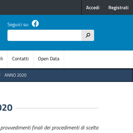
Menu profilo u
Accedi
Registrati
Seguici su:
Cerca
h
pale
li
Contatti
Open Data
ANNO 2020
020
 provvedimenti finali dei procedimenti di scelta