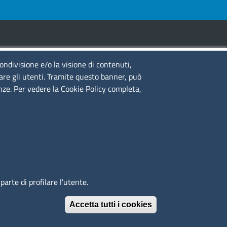
condivisione e/o la visione di contenuti,
guici su
lare gli utenti. Tramite questo banner, può
enze. Per vedere la Cookie Policy completa,
to web
cesso riservato
ppa del sito
edback accessibilità
arte di profilare l'utente.
Accetta tutti i cookies
Revoca il conse