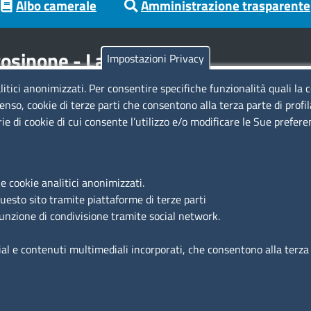
Albo camerale
Amministrazione trasparente
osinone - Latina
Impostazioni Privacy
litici anonimizzati. Per consentire specifiche funzionalità quali la 
Codici
Se
enso, cookie di terze parti che consentono alla terza parte di profi
rie di cookie di cui consente l’utilizzo e/o modificare le Sue prefer
Codice Fiscale e Partita Iva: 02957560598
Codice univoco ufficio fatt.elettronica: 1TOEDU
Si
e cookie analitici anonimizzati.
Ac
questo sito tramite piattaforme di terze parti
Ma
funzione di condivisione tramite social network.
Fe
ial e contenuti multimediali incorporati, che consentono alla terza p
nto dei dati
Dichiarazione di accessibilità