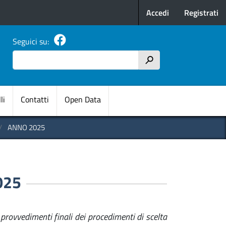
Menu profilo u
Accedi
Registrati
Seguici su:
Cerca
h
pale
li
Contatti
Open Data
ANNO 2025
025
 provvedimenti finali dei procedimenti di scelta