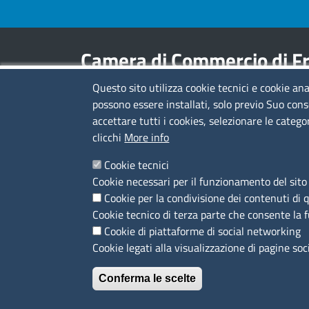
Camera di Commercio di Fr
Questo sito utilizza cookie tecnici e cookie ana
Contatti
possono essere installati, solo previo Suo cons
accettare tutti i cookies, selezionare le catego
Sede Legale di Latina: Viale Umberto I, 80 -
clicchi
More info
04100 (LT)
tel. 0773/6721
Cookie tecnici
Sede di Frosinone: Via Alcide De Gasperi, 1 -
Cookie necessari per il funzionamento del sito 
03100 (FR)
Cookie per la condivisione dei contenuti di 
tel. 0775/2751
Cookie tecnico di terza parte che consente la 
Pec
cciaa@pec.frlt.camcom.it
Cookie di piattaforme di social networking
Ufficio relazioni con il pubblico
Cookie legati alla visualizzazione di pagine soc
Conferma le scelte
Menù privacy
Privacy policy
Feed RSS
Note legali
Trattame