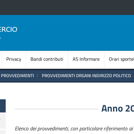
Salta
al
contenuto
principale
Navigazione princi
Privacy
Bandi contributi
AS Informare
Orari sportel
PROVVEDIMENTI
PROVVEDIMENTI ORGANI INDIRIZZO POLITICO
te
Anno 2
Elenco dei provvedimenti, con particolare riferimento ai