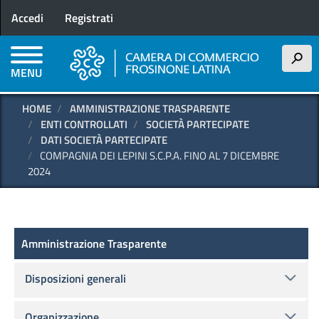
Menu profilo utente
Salta
Accedi
Registrati
al
contenuto
principale
h
MENU
HOME
AMMINISTRAZIONE TRASPARENTE
ENTI CONTROLLATI
SOCIETÀ PARTECIPATE
DATI SOCIETÀ PARTECIPATE
COMPAGNIA DEI LEPINI S.C.P.A. FINO AL 7 DICEMBRE
2024
Amministrazione Trasparente
Amministrazione Trasparente
Disposizioni generali
Organizzazione