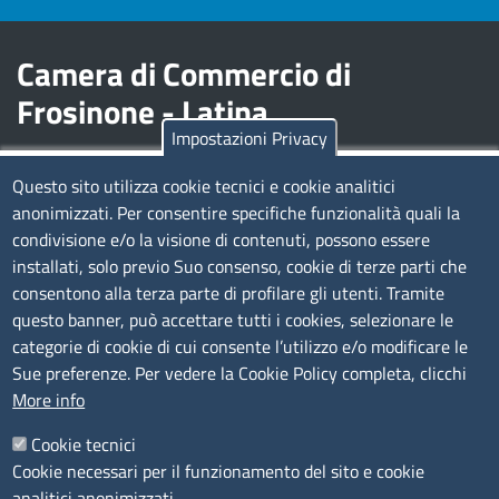
Camera di Commercio di
Frosinone - Latina
Impostazioni Privacy
Contatti
Questo sito utilizza cookie tecnici e cookie analitici
anonimizzati. Per consentire specifiche funzionalità quali la
Sede Legale di Latina: Viale Umberto I, 80 - 04100 (LT)
condivisione e/o la visione di contenuti, possono essere
tel. 0773/6721
installati, solo previo Suo consenso, cookie di terze parti che
Sede di Frosinone: Via Alcide De Gasperi, 1 - 03100 (FR)
consentono alla terza parte di profilare gli utenti. Tramite
tel. 0775/2751
questo banner, può accettare tutti i cookies, selezionare le
Pec
cciaa@pec.frlt.camcom.it
categorie di cookie di cui consente l’utilizzo e/o modificare le
Ufficio relazioni con il pubblico
Sue preferenze. Per vedere la Cookie Policy completa, clicchi
More info
Codici
Cookie tecnici
Cookie necessari per il funzionamento del sito e cookie
Codice Fiscale e Partita Iva: 02957560598
analitici anonimizzati.