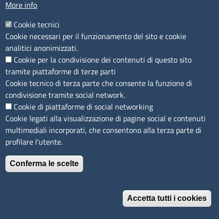
More info
Codici
Cookie tecnici
Cookie necessari per il funzionamento del sito e cookie
Codice Fiscale e Partita Iva: 02957560598
analitici anonimizzati.
Codice univoco ufficio fatt.elettronica: 1TOEDU
Cookie per la condivisione dei contenuti di questo sito
tramite piattaforme di terze parti
Seguici su
Cookie tecnico di terza parte che consente la funzione di
condivisione tramite social network.
Cookie di piattaforme di social networking
Cookie legati alla visualizzazione di pagine social e contenuti
Sito web
multimediali incorporati, che consentono alla terza parte di
profilare l'utente.
Accesso riservato
Mappa del sito
Conferma le scelte
Feedback accessibilità
Menù privacy
Privacy policy
Feed RSS
Note legali
Accetta tutti i cookies
Trattamento dei dati
Dichiarazione di accessibilità