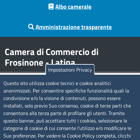
Footer menu
Albo camerale
Amministrazione trasparente
Camera di Commercio di
Frosinone - Latina
Impostazioni Privacy
Contatti
Questo sito utilizza cookie tecnici e cookie analitici
anonimizzati. Per consentire specifiche funzionalità quali la
Sede Legale di Latina: Viale Umberto I, 80 - 04100 (LT)
condivisione e/o la visione di contenuti, possono essere
tel. 0773/6721
installati, solo previo Suo consenso, cookie di terze parti che
Sede di Frosinone: Via Alcide De Gasperi, 1 - 03100 (FR)
consentono alla terza parte di profilare gli utenti. Tramite
tel. 0775/2751
questo banner, può accettare tutti i cookies, selezionare le
Pec
cciaa@pec.frlt.camcom.it
categorie di cookie di cui consente l’utilizzo e/o modificare le
Ufficio relazioni con il pubblico
Sue preferenze. Per vedere la Cookie Policy completa, clicchi